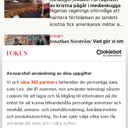
av kristna pågår i medieskugga
Nigerias regerings oförmåga att
hantera förföljelsen av landets
kristna fick amerikansk militär att
genomfört flera luftattacker mot
STICKET
milisen.
Jonathan Norström:
Vad gör vi om
polisen inte kan skydda oss?
Brottsstatistiken må visa att
samhället har blivit tryggare,
men är siffrorna tillförlitliga om
många inte ser meningen i att
Ansvarsfull användning av dina uppgifter
STICKET
anmäla brott?
Merit Wager:
Vi och
våra 363 partners
behandlar din personliga data,
Ord har betydelse –
inte minst i migrationsdebatten
som t.ex. ditt IP-nummer, och använder teknologi såsom
Att flera medier och politiker
cookies för att lagra och få tillgång till information på din
talade om ”flyktingar” i Ceuta
enhet för att kunna tillhandahålla personliga annonser och
urholkar begreppets skyddsvärde
innehåll, annons- och innehållsmätning, åskådarinsikter
för dem som faktiskt flyr krig
och produktutveckling. Du kan själv välja vilka som får
STICKET
och förföljelse.
använda din data och i vilka syften.
Jonas Gummesson:
Negative