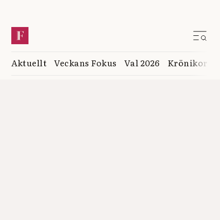
Aktuellt
Veckans Fokus
Val 2026
Krönikor
K