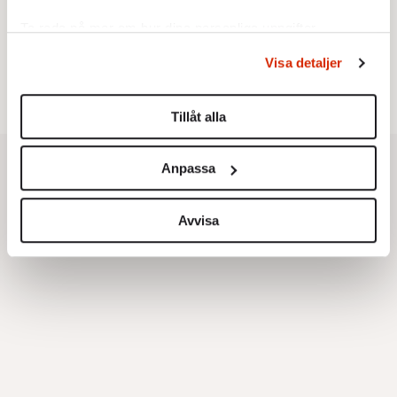
campaigning alltid överst på S-
agendan
Ta reda på mer om hur dina personliga uppgifter
På turnébussen hade Magdalena
behandlas och ställ in dina preferenser i
detaljsektionen
.
Andersson talepunkterna redo
Visa detaljer
Du kan ändra eller dra tillbaka ditt samtycke när som
och kalibrerade in sig mot det
helst från cookie-förklaringen.
verkliga bytet som en målstyrd
Tillåt alla
robot.
Vi använder enhetsidentifierare för att anpassa innehållet
och annonserna till användarna, tillhandahålla funktioner
Anpassa
för sociala medier och analysera vår trafik. Vi
vidarebefordrar även sådana identifierare och annan
information från din enhet till de sociala medier och
Avvisa
annons- och analysföretag som vi samarbetar med.
Dessa kan i sin tur kombinera informationen med annan
information som du har tillhandahållit eller som de har
samlat in när du har använt deras tjänster.
Om du vill läsa mer om hur vi hanterar personuppgifter
kan du göra det
här
.