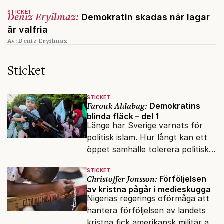
STICKET
Deniz Eryilmaz:
Demokratin skadas när lagar
är valfria
Av: Deniz Eryilmaz
Sticket
STICKET
Farouk Aldabag:
Demokratins
blinda fläck – del 1
Länge har Sverige varnats för
politisk islam. Hur långt kan ett
öppet samhälle tolerera politiska
rörelser som vill förändra det
STICKET
inifrån?
Christoffer Jonsson:
Förföljelsen
av kristna pågår i medieskugga
Nigerias regerings oförmåga att
hantera förföljelsen av landets
kristna fick amerikansk militär att