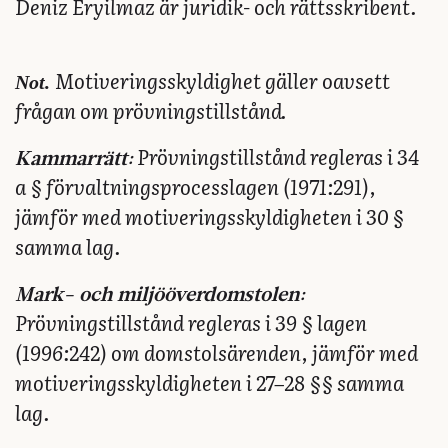
Deniz Eryilmaz är juridik- och rättsskribent.
Not.
Motiveringsskyldighet gäller oavsett
frågan om prövningstillstånd.
Prövningstillstånd regleras i 34
Kammarrätt:
a § förvaltningsprocesslagen (1971:291),
jämför med motiveringsskyldigheten i 30 §
samma lag.
Mark- och miljööverdomstolen:
Prövningstillstånd regleras i 39 § lagen
(1996:242) om domstolsärenden, jämför med
motiveringsskyldigheten i 27–28 §§ samma
lag.