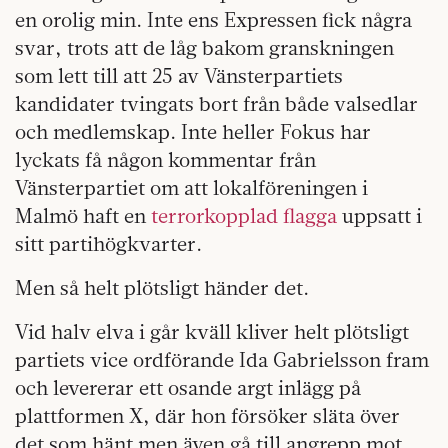
en orolig min. Inte ens Expressen fick några
svar, trots att de låg bakom granskningen
som lett till att 25 av Vänsterpartiets
kandidater tvingats bort från både valsedlar
och medlemskap. Inte heller Fokus har
lyckats få någon kommentar från
Vänsterpartiet om att lokalföreningen i
Malmö haft en
terrorkopplad flagga
uppsatt i
sitt partihögkvarter.
Men så helt plötsligt händer det.
Vid halv elva i går kväll kliver helt plötsligt
partiets vice ordförande Ida Gabrielsson fram
och levererar ett osande argt inlägg på
plattformen X, där hon försöker släta över
det som hänt men även gå till angrepp mot