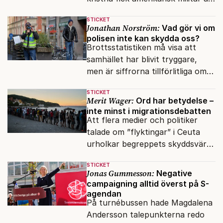
genomfört flera luftattacker mot
STICKET
milisen.
Jonathan Norström:
Vad gör vi om
polisen inte kan skydda oss?
Brottsstatistiken må visa att
samhället har blivit tryggare,
men är siffrorna tillförlitliga om
många inte ser meningen i att
STICKET
anmäla brott?
Merit Wager:
Ord har betydelse –
inte minst i migrationsdebatten
Att flera medier och politiker
talade om ”flyktingar” i Ceuta
urholkar begreppets skyddsvärde
för dem som faktiskt flyr krig
STICKET
och förföljelse.
Jonas Gummesson:
Negative
campaigning alltid överst på S-
agendan
På turnébussen hade Magdalena
Andersson talepunkterna redo