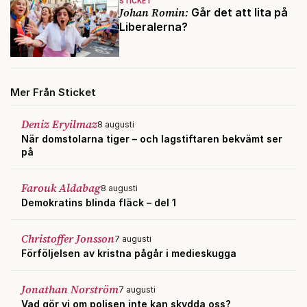
STICKET
Johan Romin:
Går det att lita på
Liberalerna?
Mer Från Sticket
Deniz Eryilmaz
8 augusti
När domstolarna tiger – och lagstiftaren bekvämt ser
på
Farouk Aldabag
8 augusti
Demokratins blinda fläck – del 1
Christoffer Jonsson
7 augusti
Förföljelsen av kristna pågår i medieskugga
Jonathan Norström
7 augusti
Vad gör vi om polisen inte kan skydda oss?