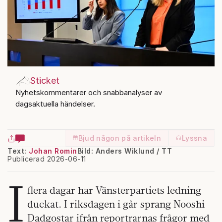
Sticket
Nyhetskommentarer och snabbanalyser av
dagsaktuella händelser.
Bjud någon på artikeln
Lyssna
Text:
Johan Romin
Bild: Anders Wiklund / TT
Publicerad 2026-06-11
I
flera dagar har Vänsterpartiets ledning
duckat. I riksdagen i går sprang Nooshi
Dadgostar ifrån reportrarnas frågor med