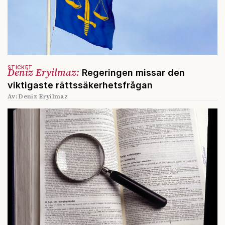
STICKET
Deniz Eryilmaz:
Regeringen missar den
viktigaste rättssäkerhetsfrågan
Av: Deniz Eryilmaz