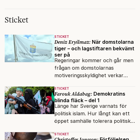
Sticket
STICKET
Deniz Eryilmaz:
När domstolarna
tiger – och lagstiftaren bekvämt
ser på
Regeringar kommer och går men
frågan om domstolarnas
motiveringsskyldighet verkar
aldrig hamna högst upp på
STICKET
dagordningen.
Farouk Aldabag:
Demokratins
blinda fläck – del 1
Länge har Sverige varnats för
politisk islam. Hur långt kan ett
öppet samhälle tolerera politiska
rörelser som vill förändra det
STICKET
inifrån?
Christoffer Jonsson:
Förföljelsen