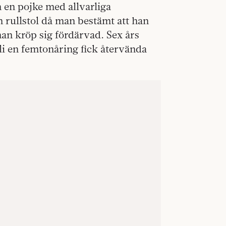
 en pojke med allvarliga
rullstol då man bestämt att han
an kröp sig fördärvad. Sex års
i en femtonåring fick återvända