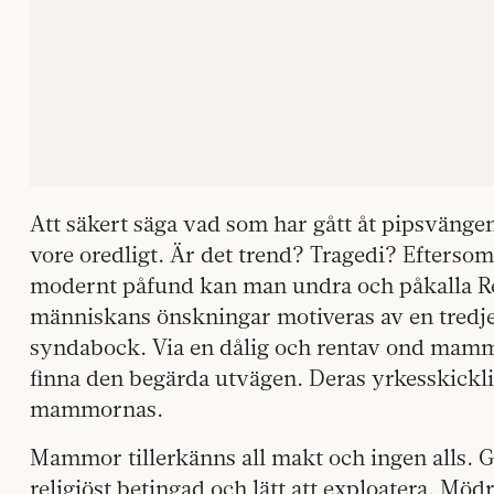
Att säkert säga vad som har gått åt pipsvängen,
vore oredligt. Är det trend? Tragedi? Eftersom
modernt påfund kan man undra och påkalla R
människans önskningar motiveras av en tredj
syndabock. Via en dålig och rentav ond mamm
finna den begärda utvägen. Deras yrkesskickli
mammornas.
Mammor tillerkänns all makt och ingen alls. 
religiöst betingad och lätt att exploatera. Mödr