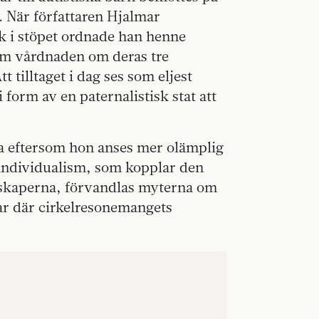
. När författaren Hjalmar
k i stöpet ordnade han henne
om vårdnaden om deras tre
 tilltaget i dag ses som eljest
 form av en paternalistisk stat att
 eftersom hon anses mer olämplig
individualism, som kopplar den
menskaperna, förvandlas myterna om
par där cirkelresonemangets