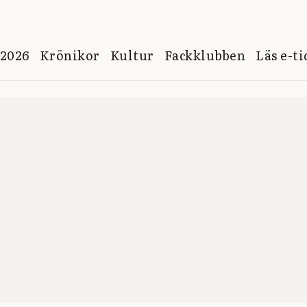
 2026
Krönikor
Kultur
Fackklubben
Läs e-t