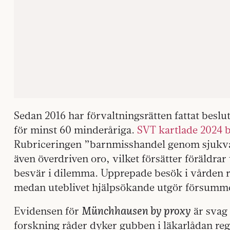
Sedan 2016 har förvaltningsrätten fattat besl
för minst 60 minderåriga.
SVT kartlade 2024 b
Rubriceringen ”barnmisshandel genom sjukvår
även överdriven oro, vilket försätter föräldra
besvär i dilemma. Upprepade besök i vården r
medan uteblivet hjälpsökande utgör försumme
Münchhausen by proxy
Evidensen för
är svag
forskning råder dyker gubben i läkarlådan reg