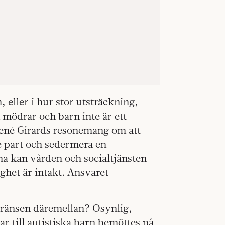
 eller i hur stor utsträckning,
 mödrar och barn inte är ett
ené Girards resonemang om att
e part och sedermera en
a kan vården och socialtjänsten
ghet är intakt. Ansvaret
Gränsen däremellan? Osynlig,
ar till autistiska barn bemöttes på