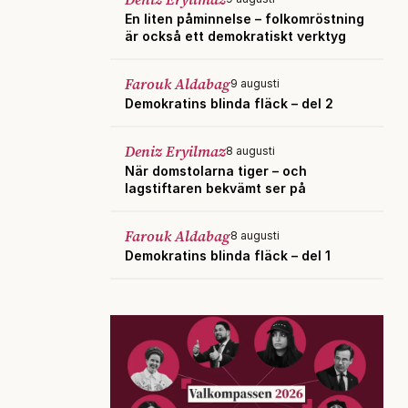
En liten påminnelse – folkomröstning
är också ett demokratiskt verktyg
Farouk Aldabag
9 augusti
Demokratins blinda fläck – del 2
Deniz Eryilmaz
8 augusti
När domstolarna tiger – och
lagstiftaren bekvämt ser på
Farouk Aldabag
8 augusti
Demokratins blinda fläck – del 1