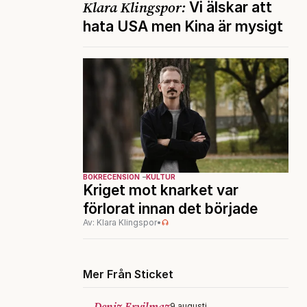
Klara Klingspor:
Vi älskar att
hata USA men Kina är mysigt
BOKRECENSION
KULTUR
Kriget mot knarket var
förlorat innan det började
Av: Klara Klingspor
•
Mer Från Sticket
Deniz Eryilmaz
9 augusti