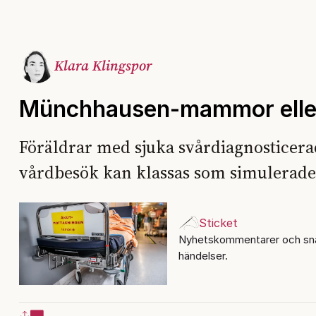
Klara Klingspor
Münchhausen-mammor eller
Föräldrar med sjuka svårdiagnosticer
vårdbesök kan klassas som simulerad
Sticket
Nyhetskommentarer och sna
händelser.