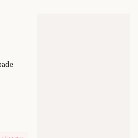
pade
Lyssna