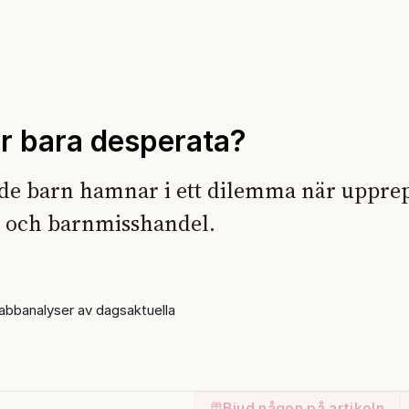
 bara desperata?
ade barn hamnar i ett dilemma när uppre
e och barnmisshandel.
bbanalyser av dagsaktuella
Bjud någon på artikeln