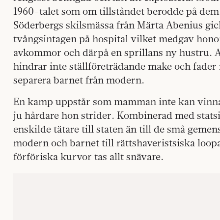
1960-talet som om tillståndet berodde på dem
Söderbergs skilsmässa från Märta Abenius gic
tvångsintagen på hospital vilket medgav hon
avkommor och därpå en sprillans ny hustru. Att
hindrar inte ställföreträdande make och fader i
separera barnet från modern.
En kamp uppstår som mamman inte kan vinna
ju hårdare hon strider. Kombinerad med stats
enskilde tätare till staten än till de små ge
modern och barnet till rättshaveristsiska loo
förföriska kurvor tas allt snävare.