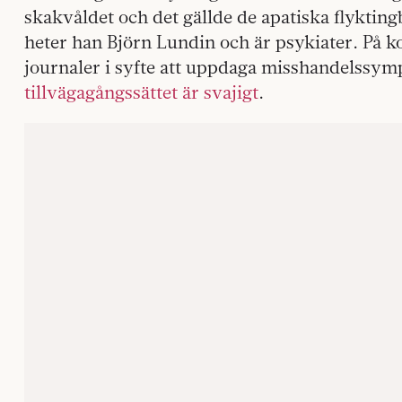
skakvåldet och det gällde de apatiska flyktin
heter han Björn Lundin och är psykiater. På ko
journaler i syfte att uppdaga misshandelssym
tillvägagångssättet är svajigt
.