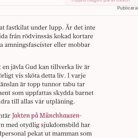
Publicer
t fastkilat under lupp. Är det inte
da från rödvinssås kokad kortare
ga amningsfascister eller mobbar
 en jävla Gud kan tillverka liv är
rligt vis sköta detta liv. I varje
änslan är topp tunnor tabu tar
ument som uppfattas skydda barnet
a till allas vår utplåning.
Jakten på Münchhausen-
ntär
barn med otydlig sjukdomsbild har
vårdpersonal pekat ut mamman som