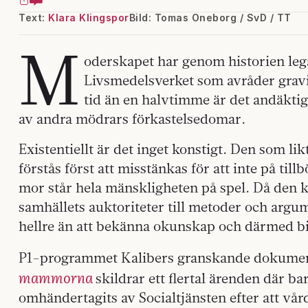
Text:
Klara Klingspor
Bild: Tomas Oneborg / SvD / TT
M
oderskapet har genom historien lega
Livsmedelsverket som avråder gravi
tid än en halvtimme är det andäkti
av andra mödrars förkastelsedomar.
Existentiellt är det inget konstigt. Den som likt
förstås först att misstänkas för att inte på tillbö
mor står hela mänskligheten på spel. Då den k
samhällets auktoriteter till metoder och arg
hellre än att bekänna okunskap och därmed bidr
P1-programmet Kalibers granskande dokume
mammorna
skildrar ett flertal ärenden där 
omhändertagits av Socialtjänsten efter att 