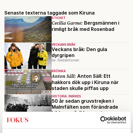
Senaste texterna taggade som Kiruna
STICKET
Cecilia Garme:
Bergsmännen i
rimligt bråk med Rosenbad
VECKANS BRÅK
Veckans bråk: Den gula
dyrgripen
Av: Redaktionen
KRÖNIKA
Anton Säll:
Anton Säll: Ett
hakkors dök upp i Kiruna när
staden skulle piffas upp
HISTORIA
INRIKES
50 år sedan gruvstrejken i
Malmfälten som förändrade
bilden av folkhemmet
Av: Janne Sundling
Mest lästa