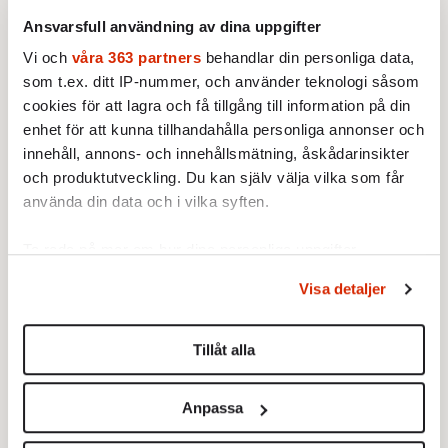
Ansvarsfull användning av dina uppgifter
Vi och
våra 363 partners
behandlar din personliga data,
som t.ex. ditt IP-nummer, och använder teknologi såsom
cookies för att lagra och få tillgång till information på din
enhet för att kunna tillhandahålla personliga annonser och
innehåll, annons- och innehållsmätning, åskådarinsikter
och produktutveckling. Du kan själv välja vilka som får
använda din data och i vilka syften.
Ta reda på mer om hur dina personliga uppgifter
STICKET
1.
Bitte Assarmo:
Sagan om den lågbegåvade
behandlas och ställ in dina preferenser i
detaljsektionen
.
Visa detaljer
ursprungsbefolkningen i Filipstad
Du kan ändra eller dra tillbaka ditt samtycke när som
KRÖNIKA
helst från cookie-förklaringen.
2.
Sakine Madon:
Efter islamistdådet oroar sig
Tillåt alla
vänstern för Agnes Wold
Vi använder enhetsidentifierare för att anpassa innehållet
STICKET
3.
Dan Korn:
Quisling, quislingar och sten i glashus
och annonserna till användarna, tillhandahålla funktioner
KRÖNIKA
Anpassa
4.
för sociala medier och analysera vår trafik. Vi
Frans Wachtmeister:
Ja, AC är ett hot mot den
franska civilisationen
vidarebefordrar även sådana identifierare och annan