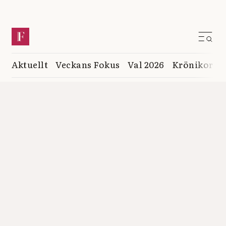
Aktuellt
Veckans Fokus
Val 2026
Krönikor
K