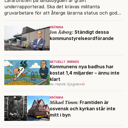
Lärarbristen på landsbygden är gravt
underrapporterad. Ska det krävas militanta
gruvarbetare för att återge lärarna status och god
inkomst?
KRÖNIKA
Jon Åsberg:
Ständigt dessa
kommunstyrelseordförande
AKTUELLT
INRIKES
Kommunens nya badhus har
kostat 1,4 miljarder – ännu inte
klart
Av: Henrik Sjögren
•
KRÖNIKA
Mikael Timm:
Framtiden är
osvensk och kyrkan står inte
mitt i byn