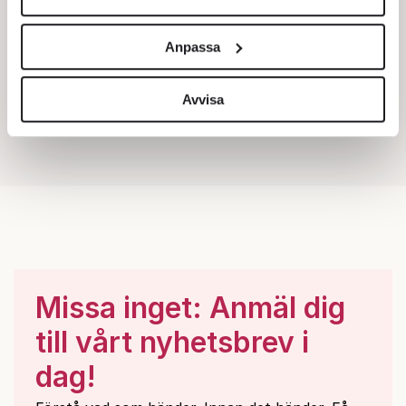
Vi använder enhetsidentifierare för att anpassa innehållet
och annonserna till användarna, tillhandahålla funktioner
Anpassa
för sociala medier och analysera vår trafik. Vi
vidarebefordrar även sådana identifierare och annan
information från din enhet till de sociala medier och
Avvisa
annons- och analysföretag som vi samarbetar med.
Dessa kan i sin tur kombinera informationen med annan
information som du har tillhandahållit eller som de har
samlat in när du har använt deras tjänster.
Om du vill läsa mer om hur vi hanterar personuppgifter
kan du göra det
här
.
Missa inget: Anmäl dig
till vårt nyhetsbrev i
dag!