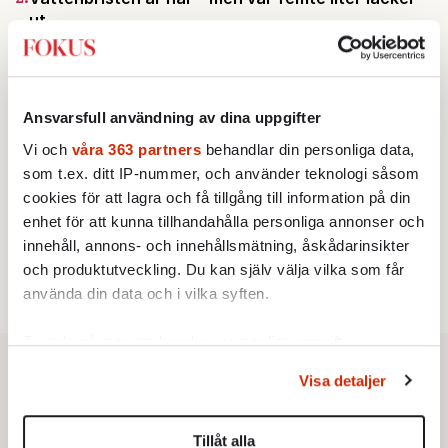
ut
Av: Susanne Gäre
KRÖNIKA
3.
Johan Hakelius:
DN-rubriken visar vad som sägs
mellan raderna
KRÖNIKA
Ansvarsfull användning av dina uppgifter
4.
Nina Lekander:
På ”Kommunisthögskolan” drömde
alla om att vara arbetarklass
Vi och
våra 363 partners
behandlar din personliga data,
KRÖNIKA
som t.ex. ditt IP-nummer, och använder teknologi såsom
5.
Frans Wachtmeister:
Ja, AC är ett hot mot den
cookies för att lagra och få tillgång till information på din
franska civilisationen
enhet för att kunna tillhandahålla personliga annonser och
STICKET
6.
Bitte Assarmo:
Sagan om den lågbegåvade
innehåll, annons- och innehållsmätning, åskådarinsikter
ursprungsbefolkningen i Filipstad
och produktutveckling. Du kan själv välja vilka som får
använda din data och i vilka syften.
Ta reda på mer om hur dina personliga uppgifter
behandlas och ställ in dina preferenser i
detaljsektionen
.
Visa detaljer
Du kan ändra eller dra tillbaka ditt samtycke när som
helst från cookie-förklaringen.
Tillåt alla