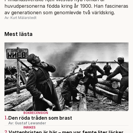
huvudpersonerna födda kring år 1900. Han fascineras
av generationen som genomlevde två världskrig.
Av: Kurt Mälarstedt
Mest lästa
BOKRECENSION
1.
Den röda tråden som brast
Av: Gustaf Lewander
INRIKES
2.
Vattenbristen är här – men var femte liter läcker