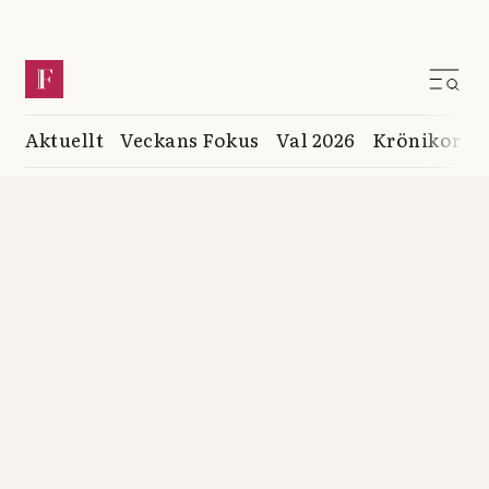
Aktuellt
Veckans Fokus
Val 2026
Krönikor
K