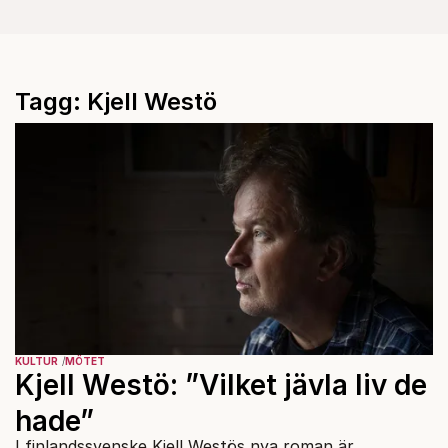
Tagg: Kjell Westö
KULTUR
MÖTET
Kjell Westö: ”Vilket jävla liv de
hade”
I finlandssvenske Kjell Westös nya roman är