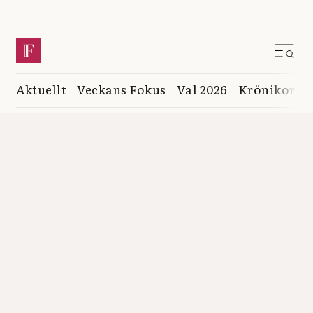
Aktuellt
Veckans Fokus
Val 2026
Krönikor
K