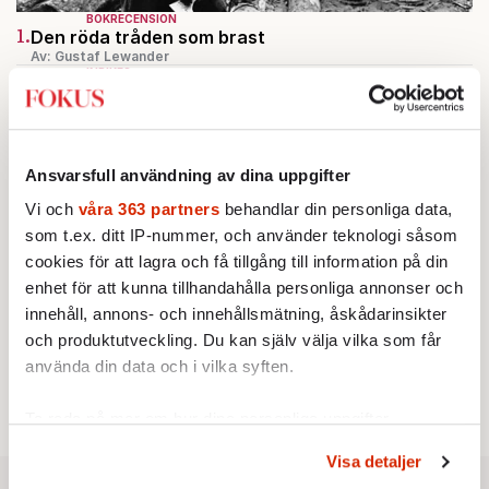
BOKRECENSION
1.
Den röda tråden som brast
Av: Gustaf Lewander
INRIKES
2.
Vattenbristen är här – men var femte liter läcker
ut
Av: Susanne Gäre
KRÖNIKA
3.
Frans Wachtmeister:
Ja, AC är ett hot mot den
Ansvarsfull användning av dina uppgifter
franska civilisationen
Vi och
våra 363 partners
behandlar din personliga data,
KRÖNIKA
4.
Nina Lekander:
På ”Kommunisthögskolan” drömde
som t.ex. ditt IP-nummer, och använder teknologi såsom
alla om att vara arbetarklass
cookies för att lagra och få tillgång till information på din
STICKET
5.
enhet för att kunna tillhandahålla personliga annonser och
Bitte Assarmo:
Sagan om den lågbegåvade
innehåll, annons- och innehållsmätning, åskådarinsikter
ursprungsbefolkningen i Filipstad
KRÖNIKA
och produktutveckling. Du kan själv välja vilka som får
6.
Sakine Madon:
Efter islamistdådet oroar sig
använda din data och i vilka syften.
vänstern för Agnes Wold
Ta reda på mer om hur dina personliga uppgifter
behandlas och ställ in dina preferenser i
detaljsektionen
.
Visa detaljer
Du kan ändra eller dra tillbaka ditt samtycke när som