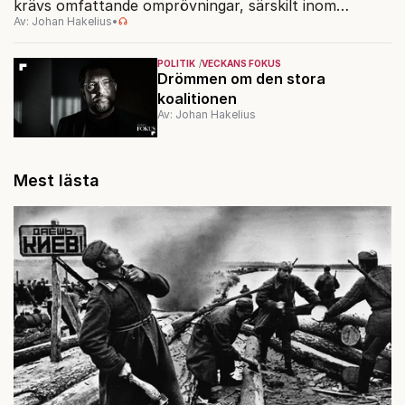
krävs omfattande omprövningar, särskilt inom
Av: Johan Hakelius
•
Moderaterna.
POLITIK
VECKANS FOKUS
Drömmen om den stora
koalitionen
Av: Johan Hakelius
Mest lästa