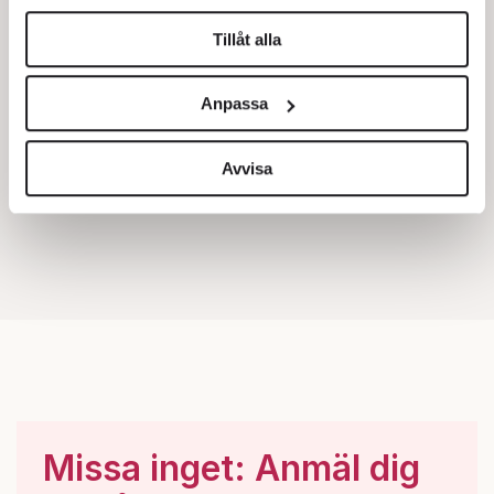
helst från cookie-förklaringen.
Tillåt alla
Vi använder enhetsidentifierare för att anpassa innehållet
och annonserna till användarna, tillhandahålla funktioner
Anpassa
för sociala medier och analysera vår trafik. Vi
vidarebefordrar även sådana identifierare och annan
information från din enhet till de sociala medier och
Avvisa
annons- och analysföretag som vi samarbetar med.
Dessa kan i sin tur kombinera informationen med annan
information som du har tillhandahållit eller som de har
samlat in när du har använt deras tjänster.
Om du vill läsa mer om hur vi hanterar personuppgifter
kan du göra det
här
.
Missa inget: Anmäl dig