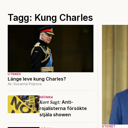
Tagg: Kung Charles
UTRIKES
Länge leve kung Charles?
Av: Susanna Popova
KRÖNIKA
Kort Sagt:
Anti-
rojalisterna försökte
stjäla showen
STICKET