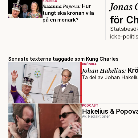
KRÖNIKA
Jonas
Susanna Popova:
Hur
tungt ska kronan vila
för Ch
på en monark?
Statsbesök
icke-politi
Senaste texterna taggade som Kung Charles
KRÖNIKA
Johan Hakelius:
Krö
Ta del av Johan Hakeli
PODCAST
Hakelius & Popova
Av: Redaktionen