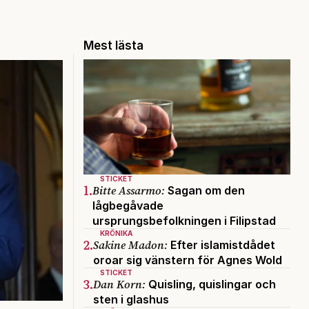
Mest lästa
STICKET
1.
Bitte Assarmo:
Sagan om den
lågbegåvade
ursprungsbefolkningen i Filipstad
KRÖNIKA
2.
Sakine Madon:
Efter islamistdådet
oroar sig vänstern för Agnes Wold
STICKET
3.
Dan Korn:
Quisling, quislingar och
sten i glashus