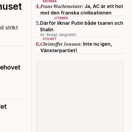
KRÖNIKA
huset
4.
Frans Wachtmeister:
Ja, AC är ett hot
mot den franska civilisationen
UTRIKES
5.
Därför liknar Putin både tsaren och
l strikt
Stalin
Av: Bengt Jangfeldt
STICKET
6.
Christoffer Jonsson:
Inte nu igen,
Vänsterpartiet!
behovet
let