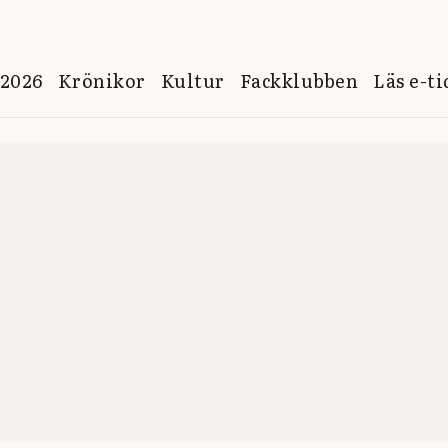
 2026
Krönikor
Kultur
Fackklubben
Läs e-t