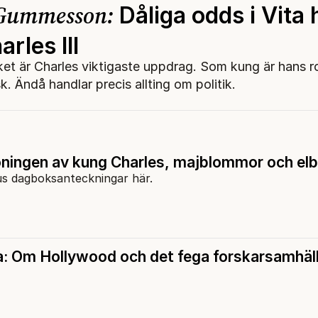
 Gummesson:
Dåliga odds i Vita 
arles III
et är Charles viktigaste uppdrag. Som kung är hans rol
sk. Ändå handlar precis allting om politik.
ningen av kung Charles, majblommor och el
us dagboksanteckningar här.
: Om Hollywood och det fega forskarsamhäl