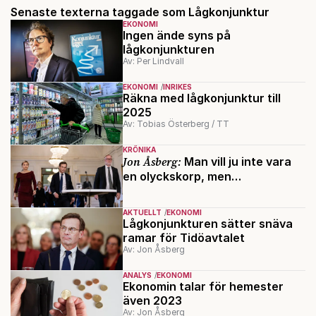
Senaste texterna taggade som Lågkonjunktur
EKONOMI
Ingen ände syns på
lågkonjunkturen
Av: Per Lindvall
EKONOMI
INRIKES
Räkna med lågkonjunktur till
2025
Av: Tobias Österberg / TT
KRÖNIKA
Jon Åsberg:
Man vill ju inte vara
en olyckskorp, men…
AKTUELLT
EKONOMI
Lågkonjunkturen sätter snäva
ramar för Tidöavtalet
Av: Jon Åsberg
ANALYS
EKONOMI
Ekonomin talar för hemester
även 2023
Av: Jon Åsberg