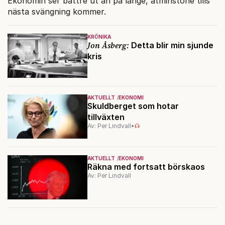
Ekonomin ser bättre ut än på länge, åtminstone tills
nästa svängning kommer.
KRÖNIKA
Jon Åsberg:
Detta blir min sjunde
kris
AKTUELLT
EKONOMI
Skuldberget som hotar
tillväxten
Av: Per Lindvall
•
AKTUELLT
EKONOMI
Räkna med fortsatt börskaos
Av: Per Lindvall