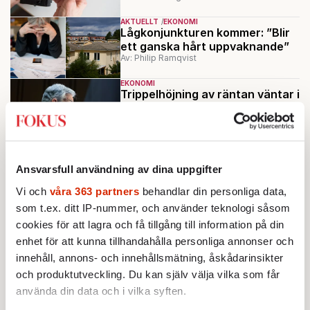
AKTUELLT
EKONOMI
Lågkonjunkturen kommer: ”Blir
ett ganska hårt uppvaknande”
Av: Philip Ramqvist
EKONOMI
Trippelhöjning av räntan väntar i
USA – minst
Av: TT
EKONOMI
Experter: Då kan recessionen
vara här
Ansvarsfull användning av dina uppgifter
Av: TT
Vi och
våra 363 partners
behandlar din personliga data,
som t.ex. ditt IP-nummer, och använder teknologi såsom
Ladda fler
cookies för att lagra och få tillgång till information på din
enhet för att kunna tillhandahålla personliga annonser och
Mest lästa
innehåll, annons- och innehållsmätning, åskådarinsikter
och produktutveckling. Du kan själv välja vilka som får
använda din data och i vilka syften.