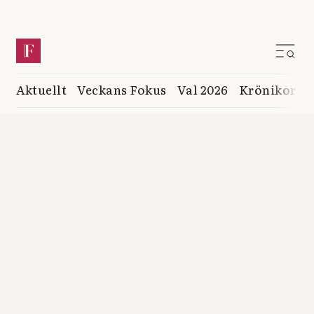
Aktuellt
Veckans Fokus
Val 2026
Krönikor
K