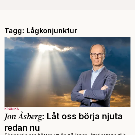
Tagg: Lågkonjunktur
KRÖNIKA
Jon Åsberg:
Låt oss börja njuta
redan nu