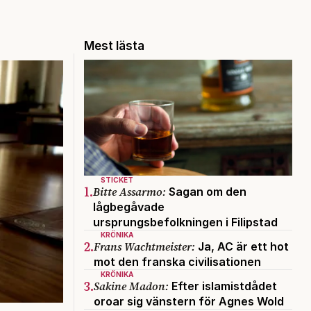
Mest lästa
STICKET
1.
Bitte Assarmo:
Sagan om den
lågbegåvade
ursprungsbefolkningen i Filipstad
KRÖNIKA
2.
Frans Wachtmeister:
Ja, AC är ett hot
mot den franska civilisationen
KRÖNIKA
3.
Sakine Madon:
Efter islamistdådet
oroar sig vänstern för Agnes Wold