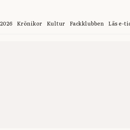
 2026
Krönikor
Kultur
Fackklubben
Läs e-t