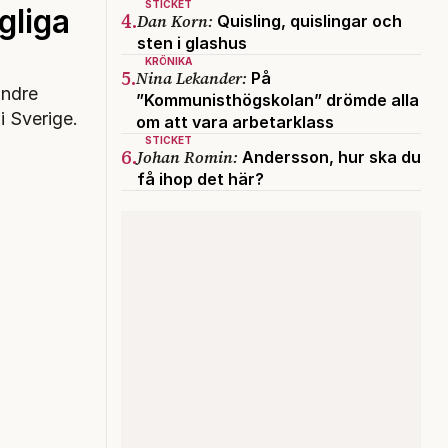
STICKET
gliga
4.
Dan Korn:
Quisling, quislingar och
sten i glashus
KRÖNIKA
5.
Nina Lekander:
På
”Kommunisthögskolan” drömde alla
i Sverige.
om att vara arbetarklass
STICKET
6.
Johan Romin:
Andersson, hur ska du
få ihop det här?