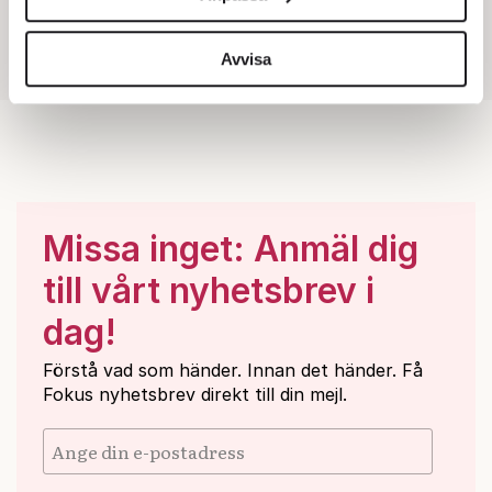
för sociala medier och analysera vår trafik. Vi
vidarebefordrar även sådana identifierare och annan
information från din enhet till de sociala medier och
Avvisa
annons- och analysföretag som vi samarbetar med.
Dessa kan i sin tur kombinera informationen med annan
information som du har tillhandahållit eller som de har
samlat in när du har använt deras tjänster.
Om du vill läsa mer om hur vi hanterar personuppgifter
kan du göra det
här
.
Missa inget: Anmäl dig
till vårt nyhetsbrev i
dag!
Förstå vad som händer. Innan det händer. Få
Fokus nyhetsbrev direkt till din mejl.