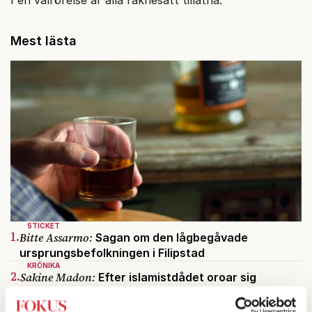
Mest lästa
STICKET
1.
Bitte Assarmo:
Sagan om den lågbegåvade
ursprungsbefolkningen i Filipstad
KRÖNIKA
2.
Sakine Madon:
Efter islamistdådet oroar sig
vänstern för Agnes Wold
KRÖNIKA