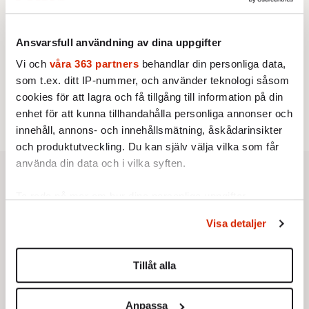
3.
Frans Wachtmeister:
Ja, AC är ett hot mot den
franska civilisationen
STICKET
4.
Ansvarsfull användning av dina uppgifter
Dan Korn:
Quisling, quislingar och sten i glashus
UTRIKES
Vi och
våra 363 partners
behandlar din personliga data,
5.
Därför liknar Putin både tsaren och Stalin
som t.ex. ditt IP-nummer, och använder teknologi såsom
Av: Bengt Jangfeldt
STICKET
cookies för att lagra och få tillgång till information på din
6.
Christoffer Jonsson:
Inte nu igen, Vänsterpartiet!
enhet för att kunna tillhandahålla personliga annonser och
innehåll, annons- och innehållsmätning, åskådarinsikter
och produktutveckling. Du kan själv välja vilka som får
använda din data och i vilka syften.
Ta reda på mer om hur dina personliga uppgifter
behandlas och ställ in dina preferenser i
detaljsektionen
.
Visa detaljer
Du kan ändra eller dra tillbaka ditt samtycke när som
helst från cookie-förklaringen.
Tillåt alla
Vi använder enhetsidentifierare för att anpassa innehållet
och annonserna till användarna, tillhandahålla funktioner
Anpassa