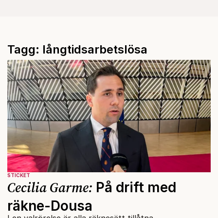
Tagg: långtidsarbetslösa
STICKET
Cecilia Garme:
På drift med
räkne-Dousa
I en valrörelse är alla räknesätt tillåtna.