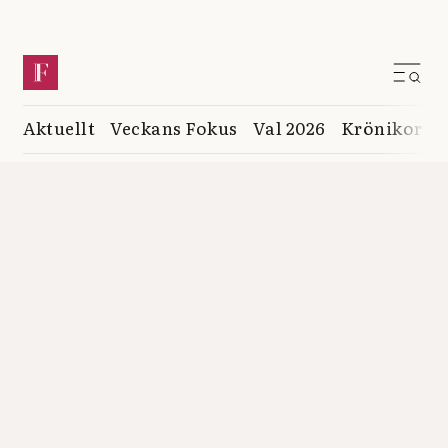
Aktuellt
Veckans Fokus
Val 2026
Krönikor
K