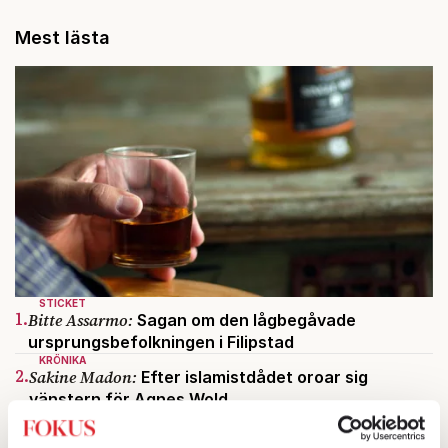
Mest lästa
STICKET
1.
Bitte Assarmo:
Sagan om den lågbegåvade
ursprungsbefolkningen i Filipstad
KRÖNIKA
2.
Sakine Madon:
Efter islamistdådet oroar sig
vänstern för Agnes Wold
UTRIKES
3.
Därför liknar Putin både tsaren och Stalin