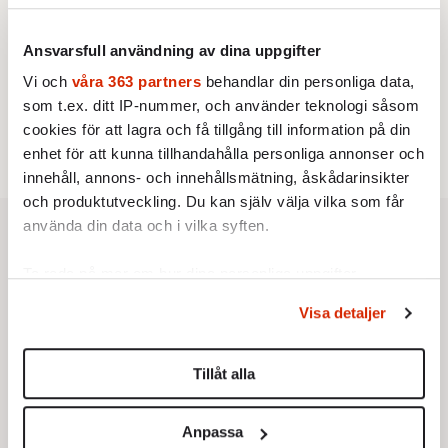
Av: Bengt Jangfeldt
STICKET
4.
Dan Korn:
Quisling, quislingar och sten i glashus
Ansvarsfull användning av dina uppgifter
STICKET
5.
Johan Romin:
Varför ställs aldrig dessa frågor?
Vi och
våra 363 partners
behandlar din personliga data,
KRÖNIKA
6.
Johan Hakelius:
DN-rubriken visar vad som sägs
som t.ex. ditt IP-nummer, och använder teknologi såsom
mellan raderna
cookies för att lagra och få tillgång till information på din
enhet för att kunna tillhandahålla personliga annonser och
innehåll, annons- och innehållsmätning, åskådarinsikter
och produktutveckling. Du kan själv välja vilka som får
använda din data och i vilka syften.
Ta reda på mer om hur dina personliga uppgifter
behandlas och ställ in dina preferenser i
detaljsektionen
.
Visa detaljer
Du kan ändra eller dra tillbaka ditt samtycke när som
helst från cookie-förklaringen.
Tillåt alla
Vi använder enhetsidentifierare för att anpassa innehållet
och annonserna till användarna, tillhandahålla funktioner
Anpassa
för sociala medier och analysera vår trafik. Vi