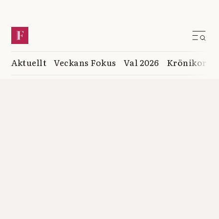
Aktuellt
Veckans Fokus
Val 2026
Krönikor
K