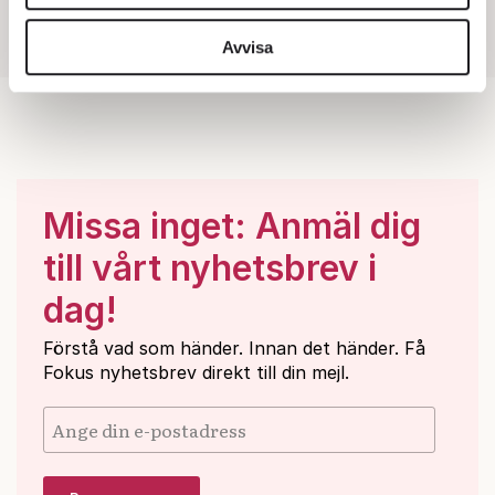
vidarebefordrar även sådana identifierare och annan
information från din enhet till de sociala medier och
Avvisa
annons- och analysföretag som vi samarbetar med.
Dessa kan i sin tur kombinera informationen med annan
information som du har tillhandahållit eller som de har
samlat in när du har använt deras tjänster.
Om du vill läsa mer om hur vi hanterar personuppgifter
kan du göra det
här
.
Missa inget: Anmäl dig
till vårt nyhetsbrev i
dag!
Förstå vad som händer. Innan det händer. Få
Fokus nyhetsbrev direkt till din mejl.