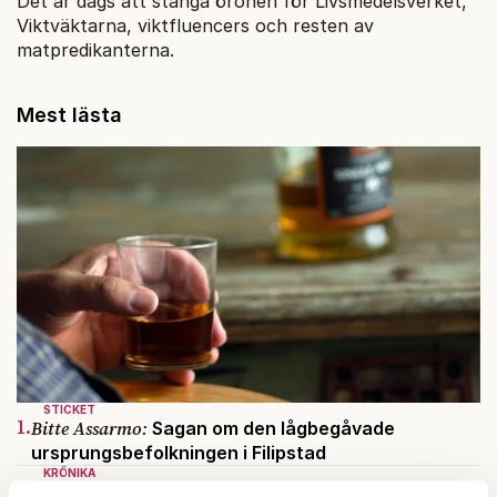
Det är dags att stänga öronen för Livsmedelsverket,
Viktväktarna, viktfluencers och resten av
matpredikanterna.
Mest lästa
STICKET
1.
Bitte Assarmo:
Sagan om den lågbegåvade
ursprungsbefolkningen i Filipstad
KRÖNIKA
2.
Sakine Madon:
Efter islamistdådet oroar sig