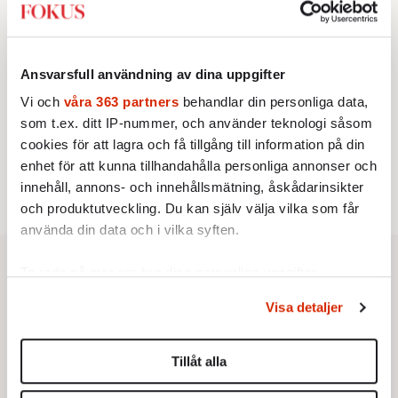
vänstern för Agnes Wold
KRÖNIKA
3.
Frans Wachtmeister:
Ja, AC är ett hot mot den
franska civilisationen
Ansvarsfull användning av dina uppgifter
STICKET
4.
Dan Korn:
Quisling, quislingar och sten i glashus
Vi och
våra 363 partners
behandlar din personliga data,
UTRIKES
som t.ex. ditt IP-nummer, och använder teknologi såsom
5.
Därför liknar Putin både tsaren och Stalin
cookies för att lagra och få tillgång till information på din
Av: Bengt Jangfeldt
STICKET
enhet för att kunna tillhandahålla personliga annonser och
6.
Christoffer Jonsson:
Inte nu igen, Vänsterpartiet!
innehåll, annons- och innehållsmätning, åskådarinsikter
och produktutveckling. Du kan själv välja vilka som får
använda din data och i vilka syften.
Ta reda på mer om hur dina personliga uppgifter
behandlas och ställ in dina preferenser i
detaljsektionen
.
Visa detaljer
Du kan ändra eller dra tillbaka ditt samtycke när som
helst från cookie-förklaringen.
Tillåt alla
Vi använder enhetsidentifierare för att anpassa innehållet