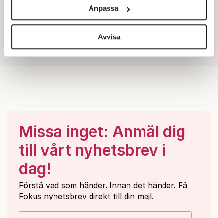
och annonserna till användarna, tillhandahålla funktioner
Anpassa
för sociala medier och analysera vår trafik. Vi
vidarebefordrar även sådana identifierare och annan
information från din enhet till de sociala medier och
Avvisa
annons- och analysföretag som vi samarbetar med.
Dessa kan i sin tur kombinera informationen med annan
information som du har tillhandahållit eller som de har
samlat in när du har använt deras tjänster.
Om du vill läsa mer om hur vi hanterar personuppgifter
kan du göra det
här
.
Missa inget: Anmäl dig
till vårt nyhetsbrev i
dag!
Förstå vad som händer. Innan det händer. Få
Fokus nyhetsbrev direkt till din mejl.