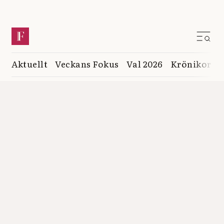
Aktuellt
Veckans Fokus
Val 2026
Krönikor
K