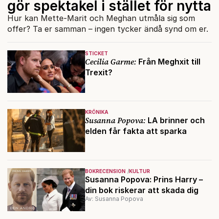
gör spektakel i stället för nytta
Hur kan Mette-Marit och Meghan utmåla sig som
offer? Ta er samman – ingen tycker ändå synd om er.
STICKET
Cecilia Garme:
Från Meghxit till
Trexit?
KRÖNIKA
Susanna Popova:
LA brinner och
elden får fakta att sparka
BOKRECENSION
KULTUR
Susanna Popova: Prins Harry –
din bok riskerar att skada dig
Av: Susanna Popova