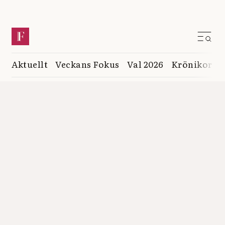
Aktuellt
Veckans Fokus
Val 2026
Krönikor
K