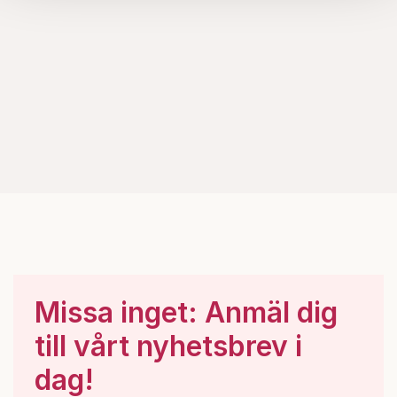
Om du vill läsa mer om hur vi hanterar personuppgifter
kan du göra det
här
.
Missa inget: Anmäl dig
till vårt nyhetsbrev i
dag!