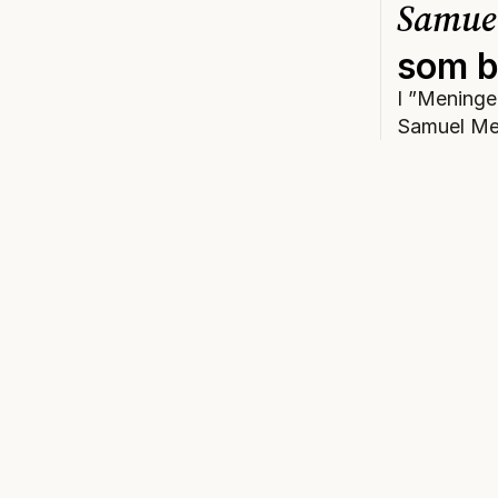
Samuel
som bl
I ”Meninge
Samuel Mes