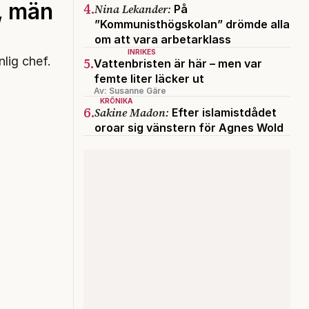
, män
4.
Nina Lekander:
På
”Kommunisthögskolan” drömde alla
om att vara arbetarklass
INRIKES
5.
lig chef.
Vattenbristen är här – men var
femte liter läcker ut
Av: Susanne Gäre
KRÖNIKA
6.
Sakine Madon:
Efter islamistdådet
oroar sig vänstern för Agnes Wold