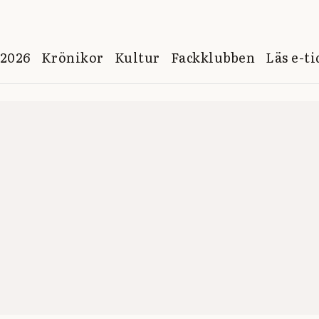
 2026
Krönikor
Kultur
Fackklubben
Läs e-t