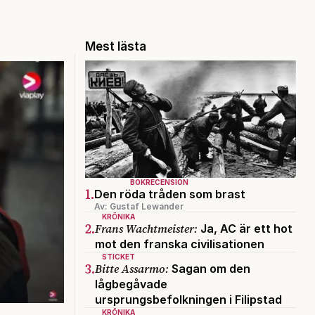
Mest lästa
BOKRECENSION
1.
Den röda tråden som brast
Av: Gustaf Lewander
KRÖNIKA
2.
Frans Wachtmeister:
Ja, AC är ett hot
mot den franska civilisationen
STICKET
3.
Bitte Assarmo:
Sagan om den
lågbegåvade
ursprungsbefolkningen i Filipstad
KRÖNIKA