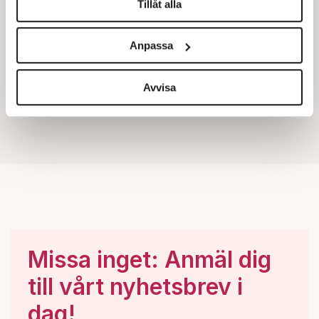
Tillåt alla
Vi använder enhetsidentifierare för att anpassa innehållet
och annonserna till användarna, tillhandahålla funktioner
Anpassa
för sociala medier och analysera vår trafik. Vi
vidarebefordrar även sådana identifierare och annan
information från din enhet till de sociala medier och
Avvisa
annons- och analysföretag som vi samarbetar med.
Dessa kan i sin tur kombinera informationen med annan
information som du har tillhandahållit eller som de har
samlat in när du har använt deras tjänster.
Om du vill läsa mer om hur vi hanterar personuppgifter
kan du göra det
här
.
Missa inget: Anmäl dig
till vårt nyhetsbrev i
dag!