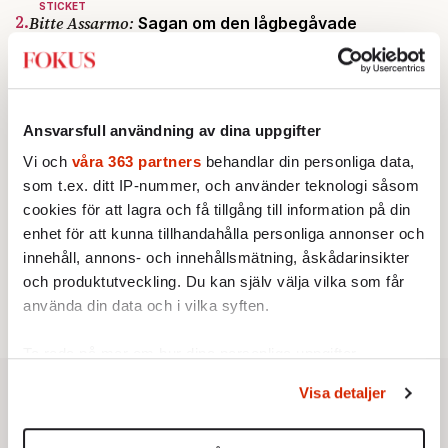
STICKET
2.
Bitte Assarmo:
Sagan om den lågbegåvade
ursprungsbefolkningen i Filipstad
KRÖNIKA
3.
Frans Wachtmeister:
Ja, AC är ett hot mot den
franska civilisationen
KRÖNIKA
Ansvarsfull användning av dina uppgifter
4.
Nina Lekander:
På ”Kommunisthögskolan” drömde
alla om att vara arbetarklass
Vi och
våra 363 partners
behandlar din personliga data,
INRIKES
som t.ex. ditt IP-nummer, och använder teknologi såsom
5.
Vattenbristen är här – men var femte liter läcker
cookies för att lagra och få tillgång till information på din
ut
enhet för att kunna tillhandahålla personliga annonser och
Av: Susanne Gäre
KRÖNIKA
innehåll, annons- och innehållsmätning, åskådarinsikter
6.
Sakine Madon:
Efter islamistdådet oroar sig
och produktutveckling. Du kan själv välja vilka som får
vänstern för Agnes Wold
använda din data och i vilka syften.
Ta reda på mer om hur dina personliga uppgifter
behandlas och ställ in dina preferenser i
detaljsektionen
.
Visa detaljer
Du kan ändra eller dra tillbaka ditt samtycke när som
helst från cookie-förklaringen.