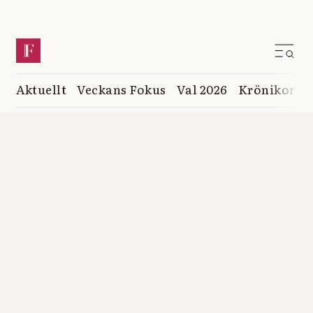
Aktuellt
Veckans Fokus
Val 2026
Krönikor
K