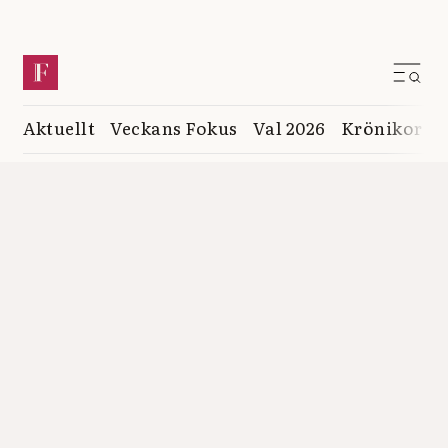
Aktuellt
Veckans Fokus
Val 2026
Krönikor
K