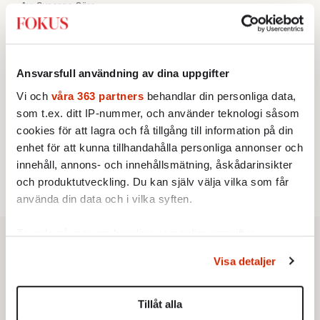
Av: Susanne Gäre
KRÖNIKA
3.
Nina Lekander:
På ”Kommunisthögskolan” drömde
alla om att vara arbetarklass
KRÖNIKA
4.
Frans Wachtmeister:
Ja, AC är ett hot mot den
Ansvarsfull användning av dina uppgifter
franska civilisationen
Vi och
våra 363 partners
behandlar din personliga data,
STICKET
5.
Bitte Assarmo:
Sagan om den lågbegåvade
som t.ex. ditt IP-nummer, och använder teknologi såsom
ursprungsbefolkningen i Filipstad
cookies för att lagra och få tillgång till information på din
KRÖNIKA
6.
enhet för att kunna tillhandahålla personliga annonser och
Sakine Madon:
Efter islamistdådet oroar sig
vänstern för Agnes Wold
innehåll, annons- och innehållsmätning, åskådarinsikter
och produktutveckling. Du kan själv välja vilka som får
använda din data och i vilka syften.
Ta reda på mer om hur dina personliga uppgifter
behandlas och ställ in dina preferenser i
detaljsektionen
.
Visa detaljer
Du kan ändra eller dra tillbaka ditt samtycke när som
helst från cookie-förklaringen.
Tillåt alla
Vi använder enhetsidentifierare för att anpassa innehållet