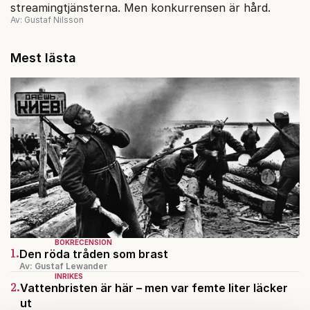
streamingtjänsterna. Men konkurrensen är hård.
Av: Gustaf Nilsson
Mest lästa
BOKRECENSION
1.
Den röda tråden som brast
Av: Gustaf Lewander
INRIKES
2.
Vattenbristen är här – men var femte liter läcker
ut