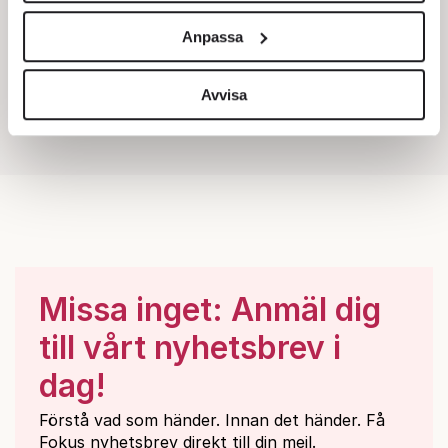
och annonserna till användarna, tillhandahålla funktioner
Anpassa
för sociala medier och analysera vår trafik. Vi
vidarebefordrar även sådana identifierare och annan
information från din enhet till de sociala medier och
Avvisa
annons- och analysföretag som vi samarbetar med.
Dessa kan i sin tur kombinera informationen med annan
information som du har tillhandahållit eller som de har
samlat in när du har använt deras tjänster.
Om du vill läsa mer om hur vi hanterar personuppgifter
kan du göra det
här
.
Missa inget: Anmäl dig
till vårt nyhetsbrev i
dag!
Förstå vad som händer. Innan det händer. Få
Fokus nyhetsbrev direkt till din mejl.