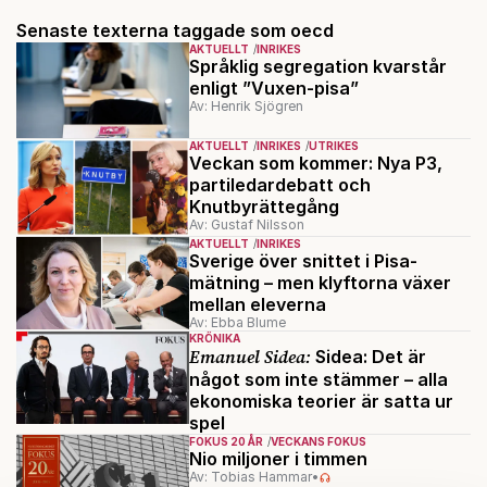
Senaste texterna taggade som oecd
AKTUELLT
INRIKES
Språklig segregation kvarstår
enligt ”Vuxen-pisa”
Av: Henrik Sjögren
AKTUELLT
INRIKES
UTRIKES
Veckan som kommer: Nya P3,
partiledardebatt och
Knutbyrättegång
Av: Gustaf Nilsson
AKTUELLT
INRIKES
Sverige över snittet i Pisa-
mätning – men klyftorna växer
mellan eleverna
Av: Ebba Blume
KRÖNIKA
Emanuel Sidea:
Sidea: Det är
något som inte stämmer – alla
ekonomiska teorier är satta ur
spel
FOKUS 20 ÅR
VECKANS FOKUS
Nio miljoner i timmen
Av: Tobias Hammar
•