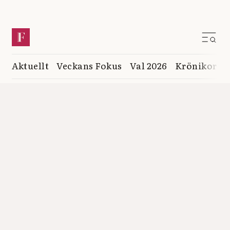
Aktuellt
Veckans Fokus
Val 2026
Krönikor
K