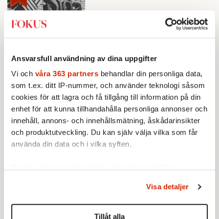
Ladda fler
Mest lästa
Ansvarsfull användning av dina uppgifter
Vi och
våra 363 partners
behandlar din personliga data,
som t.ex. ditt IP-nummer, och använder teknologi såsom
cookies för att lagra och få tillgång till information på din
enhet för att kunna tillhandahålla personliga annonser och
innehåll, annons- och innehållsmätning, åskådarinsikter
och produktutveckling. Du kan själv välja vilka som får
använda din data och i vilka syften.
Ta reda på mer om hur dina personliga uppgifter
behandlas och ställ in dina preferenser i
detaljsektionen
.
Visa detaljer
BOKRECENSION
Du kan ändra eller dra tillbaka ditt samtycke när som
1.
Den röda tråden som brast
helst från cookie-förklaringen.
Av: Gustaf Lewander
KRÖNIKA
Tillåt alla
2.