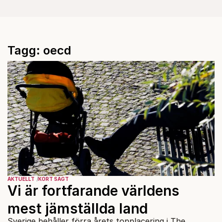
Tagg: oecd
AKTUELLT
KORT SAGT
Vi är fortfarande världens
mest jämställda land
Sverige behåller förra årets topplacering i The