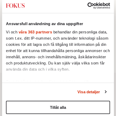
2.
Sakine Madon:
Efter islamistdådet oroar sig
vänstern för Agnes Wold
UTRIKES
3.
Därför liknar Putin både tsaren och Stalin
Av: Bengt Jangfeldt
Ansvarsfull användning av dina uppgifter
KRÖNIKA
4.
Johan Hakelius:
DN-rubriken visar vad som sägs
Vi och
våra 363 partners
behandlar din personliga data,
mellan raderna
som t.ex. ditt IP-nummer, och använder teknologi såsom
STICKET
5.
cookies för att lagra och få tillgång till information på din
Dan Korn:
Quisling, quislingar och sten i glashus
STICKET
enhet för att kunna tillhandahålla personliga annonser och
6.
Johan Romin:
Varför ställs aldrig dessa frågor?
innehåll, annons- och innehållsmätning, åskådarinsikter
och produktutveckling. Du kan själv välja vilka som får
använda din data och i vilka syften.
Ta reda på mer om hur dina personliga uppgifter
behandlas och ställ in dina preferenser i
detaljsektionen
.
Visa detaljer
Du kan ändra eller dra tillbaka ditt samtycke när som
helst från cookie-förklaringen.
Tillåt alla
Vi använder enhetsidentifierare för att anpassa innehållet