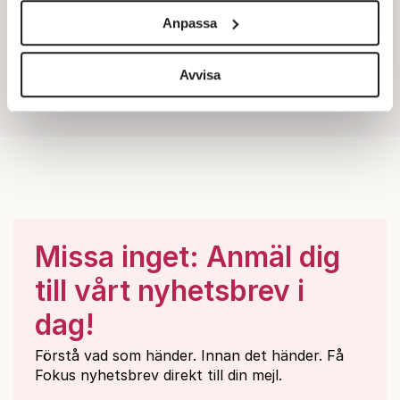
och annonserna till användarna, tillhandahålla funktioner
Anpassa
för sociala medier och analysera vår trafik. Vi
vidarebefordrar även sådana identifierare och annan
information från din enhet till de sociala medier och
Avvisa
annons- och analysföretag som vi samarbetar med.
Dessa kan i sin tur kombinera informationen med annan
information som du har tillhandahållit eller som de har
samlat in när du har använt deras tjänster.
Om du vill läsa mer om hur vi hanterar personuppgifter
kan du göra det
här
.
Missa inget: Anmäl dig
till vårt nyhetsbrev i
dag!
Förstå vad som händer. Innan det händer. Få
Fokus nyhetsbrev direkt till din mejl.