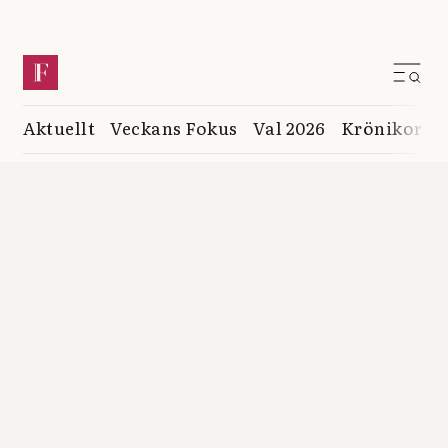
Aktuellt
Veckans Fokus
Val 2026
Krönikor
K