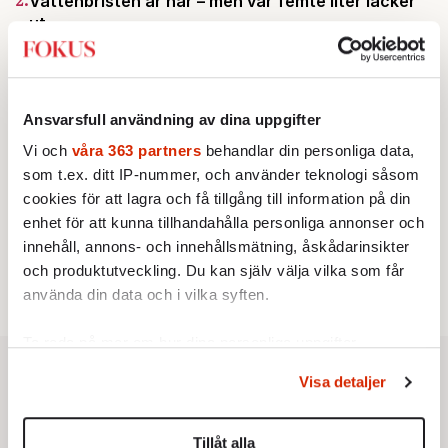
Vattenbristen är här – men var femte liter läcker
ut
Av: Susanne Gäre
KRÖNIKA
3.
Frans Wachtmeister:
Ja, AC är ett hot mot den
franska civilisationen
KRÖNIKA
Ansvarsfull användning av dina uppgifter
4.
Nina Lekander:
På ”Kommunisthögskolan” drömde
alla om att vara arbetarklass
Vi och
våra 363 partners
behandlar din personliga data,
STICKET
som t.ex. ditt IP-nummer, och använder teknologi såsom
5.
Bitte Assarmo:
Sagan om den lågbegåvade
cookies för att lagra och få tillgång till information på din
ursprungsbefolkningen i Filipstad
enhet för att kunna tillhandahålla personliga annonser och
KRÖNIKA
6.
Sakine Madon:
Efter islamistdådet oroar sig
innehåll, annons- och innehållsmätning, åskådarinsikter
vänstern för Agnes Wold
och produktutveckling. Du kan själv välja vilka som får
använda din data och i vilka syften.
Ta reda på mer om hur dina personliga uppgifter
behandlas och ställ in dina preferenser i
detaljsektionen
.
Visa detaljer
Du kan ändra eller dra tillbaka ditt samtycke när som
helst från cookie-förklaringen.
Tillåt alla