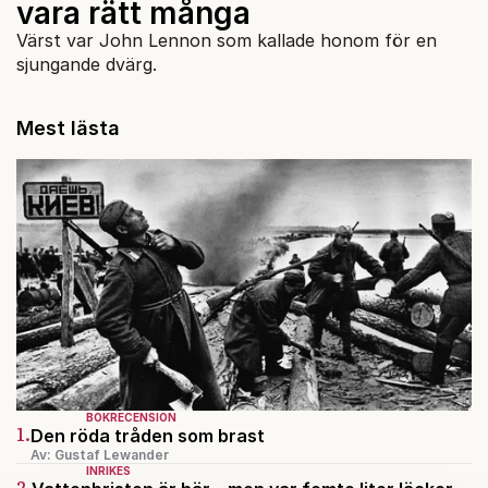
vara rätt många
Värst var John Lennon som kallade honom för en
sjungande dvärg.
Mest lästa
BOKRECENSION
1.
Den röda tråden som brast
Av: Gustaf Lewander
INRIKES
2.