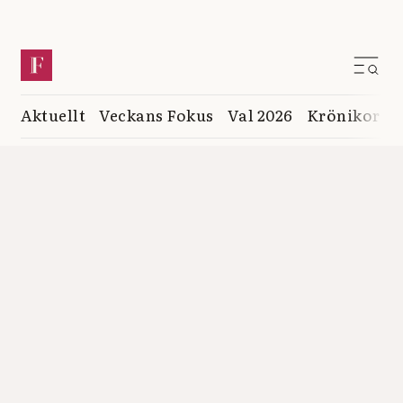
Aktuellt
Veckans Fokus
Val 2026
Krönikor
K