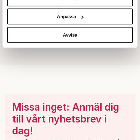
Vi använder enhetsidentifierare för att anpassa innehållet
och annonserna till användarna, tillhandahålla funktioner
Anpassa
för sociala medier och analysera vår trafik. Vi
vidarebefordrar även sådana identifierare och annan
information från din enhet till de sociala medier och
Avvisa
annons- och analysföretag som vi samarbetar med.
Dessa kan i sin tur kombinera informationen med annan
information som du har tillhandahållit eller som de har
samlat in när du har använt deras tjänster.
Om du vill läsa mer om hur vi hanterar personuppgifter
kan du göra det
här
.
Missa inget: Anmäl dig
till vårt nyhetsbrev i
dag!