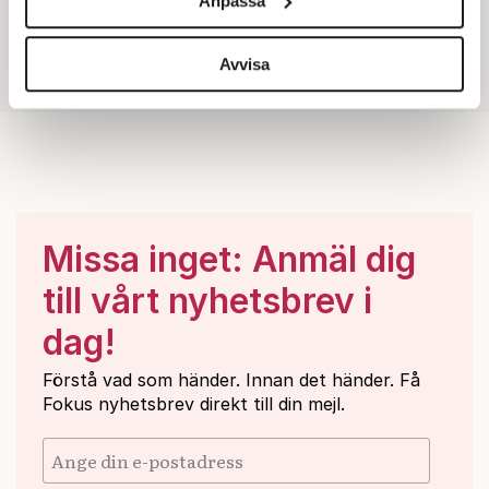
Anpassa
för sociala medier och analysera vår trafik. Vi
vidarebefordrar även sådana identifierare och annan
information från din enhet till de sociala medier och
Avvisa
annons- och analysföretag som vi samarbetar med.
Dessa kan i sin tur kombinera informationen med annan
information som du har tillhandahållit eller som de har
samlat in när du har använt deras tjänster.
Om du vill läsa mer om hur vi hanterar personuppgifter
kan du göra det
här
.
Missa inget: Anmäl dig
till vårt nyhetsbrev i
dag!
Förstå vad som händer. Innan det händer. Få
Fokus nyhetsbrev direkt till din mejl.