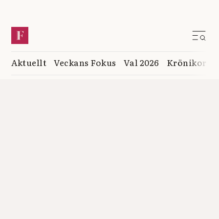
Aktuellt
Veckans Fokus
Val 2026
Krönikor
K