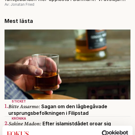
Av: Jonatan Fried
konspirationer i regeringen och fördjupar oss i
halvsekelgammal sosse-bashing.
Mest lästa
STICKET
1.
Bitte Assarmo:
Sagan om den lågbegåvade
ursprungsbefolkningen i Filipstad
KRÖNIKA
2.
Sakine Madon:
Efter islamistdådet oroar sig
vänstern för Agnes Wold