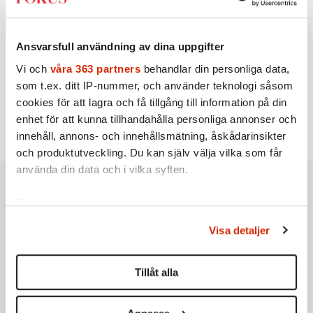
STICKET
3.
Dan Korn:
Quisling, quislingar och sten i glashus
UTRIKES
4.
Därför liknar Putin både tsaren och Stalin
Ansvarsfull användning av dina uppgifter
Av: Bengt Jangfeldt
STICKET
5.
Vi och
våra 363 partners
behandlar din personliga data,
Johan Romin:
Varför ställs aldrig dessa frågor?
som t.ex. ditt IP-nummer, och använder teknologi såsom
KRÖNIKA
6.
Johan Hakelius:
DN-rubriken visar vad som sägs
cookies för att lagra och få tillgång till information på din
mellan raderna
enhet för att kunna tillhandahålla personliga annonser och
innehåll, annons- och innehållsmätning, åskådarinsikter
och produktutveckling. Du kan själv välja vilka som får
använda din data och i vilka syften.
Ta reda på mer om hur dina personliga uppgifter
behandlas och ställ in dina preferenser i
detaljsektionen
.
Visa detaljer
Du kan ändra eller dra tillbaka ditt samtycke när som
helst från cookie-förklaringen.
Tillåt alla
Vi använder enhetsidentifierare för att anpassa innehållet
och annonserna till användarna, tillhandahålla funktioner