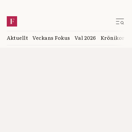
Aktuellt
Veckans Fokus
Val 2026
Krönikor
K