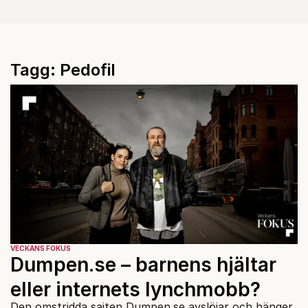
Tagg: Pedofil
VECKANS FOKUS
Dumpen.se – barnens hjältar
eller internets lynchmobb?
Den omstridda sajten Dumpen.se avslöjar och hänger