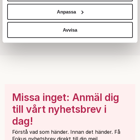
och annonserna till användarna, tillhandahålla funktioner
Anpassa
för sociala medier och analysera vår trafik. Vi
vidarebefordrar även sådana identifierare och annan
information från din enhet till de sociala medier och
Avvisa
annons- och analysföretag som vi samarbetar med.
Dessa kan i sin tur kombinera informationen med annan
information som du har tillhandahållit eller som de har
samlat in när du har använt deras tjänster.
Om du vill läsa mer om hur vi hanterar personuppgifter
kan du göra det
här
.
Missa inget: Anmäl dig
till vårt nyhetsbrev i
dag!
Förstå vad som händer. Innan det händer. Få
Fokus nyhetsbrev direkt till din mejl.