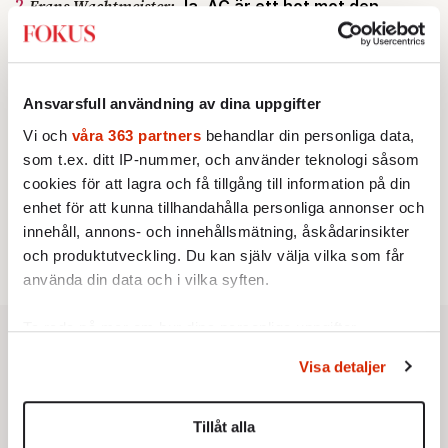
2.
Frans Wachtmeister:
Ja, AC är ett hot mot den
franska civilisationen
KRÖNIKA
3.
Sakine Madon:
Efter islamistdådet oroar sig
vänstern för Agnes Wold
Ansvarsfull användning av dina uppgifter
STICKET
4.
Dan Korn:
Quisling, quislingar och sten i glashus
Vi och
våra 363 partners
behandlar din personliga data,
KRÖNIKA
5.
Nina Lekander:
På ”Kommunisthögskolan” drömde
som t.ex. ditt IP-nummer, och använder teknologi såsom
alla om att vara arbetarklass
cookies för att lagra och få tillgång till information på din
STICKET
6.
enhet för att kunna tillhandahålla personliga annonser och
Johan Romin:
Andersson, hur ska du få ihop det
innehåll, annons- och innehållsmätning, åskådarinsikter
här?
och produktutveckling. Du kan själv välja vilka som får
använda din data och i vilka syften.
Ta reda på mer om hur dina personliga uppgifter
behandlas och ställ in dina preferenser i
detaljsektionen
.
Visa detaljer
Du kan ändra eller dra tillbaka ditt samtycke när som
helst från cookie-förklaringen.
Tillåt alla
Vi använder enhetsidentifierare för att anpassa innehållet