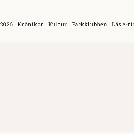
 2026
Krönikor
Kultur
Fackklubben
Läs e-t