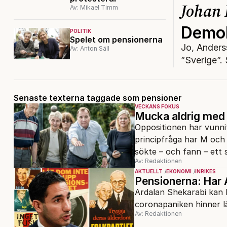
Johan 
Av: Mikael Timm
Demokr
POLITIK
Spelet om pensionerna
Jo, Anders
Av: Anton Säll
”Sverige”.
Senaste texterna taggade som pensioner
VECKANS FOKUS
Mucka aldrig med
Oppositionen har vunnit
principfråga har M och 
sökte – och fann – ett 
Av: Redaktionen
AKTUELLT
EKONOMI
INRIKES
Pensionerna: Har 
Ardalan Shekarabi kan 
coronapaniken hinner lä
Av: Redaktionen