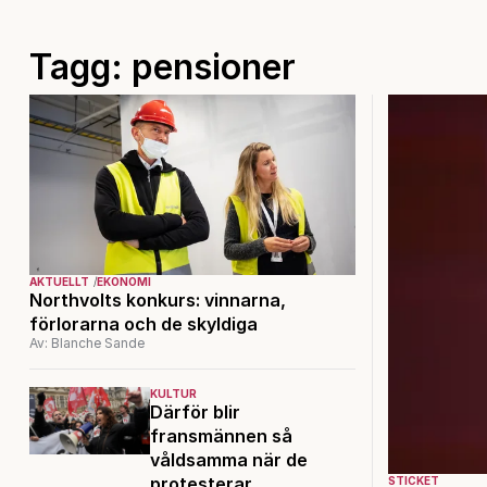
Tagg: pensioner
AKTUELLT
EKONOMI
Northvolts konkurs: vinnarna,
förlorarna och de skyldiga
Av: Blanche Sande
KULTUR
Därför blir
fransmännen så
våldsamma när de
protesterar
STICKET