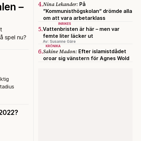
4.
Nina Lekander:
len –
På
”Kommunisthögskolan” drömde alla
om att vara arbetarklass
INRIKES
5.
Vattenbristen är här – men var
t
femte liter läcker ut
på spel nu?
Av: Susanne Gäre
KRÖNIKA
6.
Sakine Madon:
Efter islamistdådet
oroar sig vänstern för Agnes Wold
ktig
tadius
 2022?