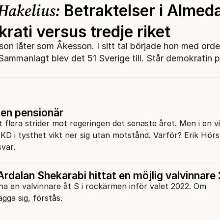
Hakelius:
Betraktelser i Almeda
ati versus tredje riket
son låter som Åkesson. I sitt tal började hon med orde
 Sammanlagt blev det 51 Sverige till. Står demokratin 
 en pensionär
 flera strider mot regeringen det senaste året. Men i en vi
KD i tysthet vikt ner sig utan motstånd. Varför? Erik Hörs
svar.
Ardalan Shekarabi hittat en möjlig valvinnare
ha en valvinnare åt S i rockärmen inför valet 2022. Om
gga sig, förstås.