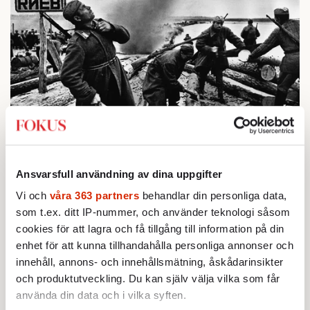
BOKRECENSION
1.
Den röda tråden som brast
Av: Gustaf Lewander
STICKET
Ansvarsfull användning av dina uppgifter
2.
Bitte Assarmo:
Sagan om den lågbegåvade
Vi och
våra 363 partners
behandlar din personliga data,
ursprungsbefolkningen i Filipstad
som t.ex. ditt IP-nummer, och använder teknologi såsom
KRÖNIKA
3.
Frans Wachtmeister:
Ja, AC är ett hot mot den
cookies för att lagra och få tillgång till information på din
franska civilisationen
enhet för att kunna tillhandahålla personliga annonser och
KRÖNIKA
4.
Nina Lekander:
På ”Kommunisthögskolan” drömde
innehåll, annons- och innehållsmätning, åskådarinsikter
alla om att vara arbetarklass
och produktutveckling. Du kan själv välja vilka som får
INRIKES
använda din data och i vilka syften.
5.
Vattenbristen är här – men var femte liter läcker