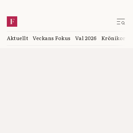
Aktuellt
Veckans Fokus
Val 2026
Krönikor
K