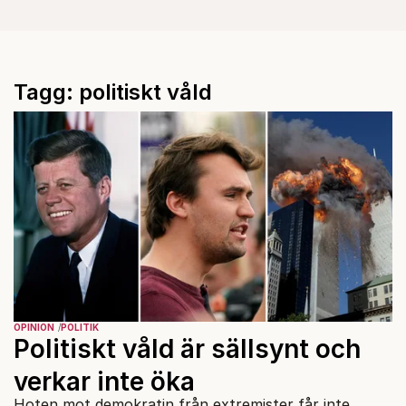
Tagg: politiskt våld
OPINION
POLITIK
Politiskt våld är sällsynt och
verkar inte öka
Hoten mot demokratin från extremister får inte