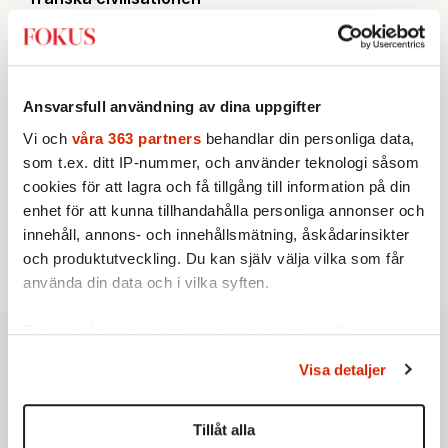
STICKET
3.
Bitte Assarmo:
Sagan om den lågbegåvade
ursprungsbefolkningen i Filipstad
KRÖNIKA
4.
Nina Lekander:
På ”Kommunisthögskolan” drömde
Ansvarsfull användning av dina uppgifter
alla om att vara arbetarklass
INRIKES
Vi och
våra 363 partners
behandlar din personliga data,
5.
Vattenbristen är här – men var femte liter läcker
som t.ex. ditt IP-nummer, och använder teknologi såsom
ut
cookies för att lagra och få tillgång till information på din
Av: Susanne Gäre
KRÖNIKA
enhet för att kunna tillhandahålla personliga annonser och
6.
Sakine Madon:
Efter islamistdådet oroar sig
innehåll, annons- och innehållsmätning, åskådarinsikter
vänstern för Agnes Wold
och produktutveckling. Du kan själv välja vilka som får
använda din data och i vilka syften.
Ta reda på mer om hur dina personliga uppgifter
behandlas och ställ in dina preferenser i
detaljsektionen
.
Visa detaljer
Du kan ändra eller dra tillbaka ditt samtycke när som
helst från cookie-förklaringen.
Tillåt alla