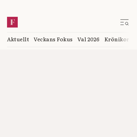
Aktuellt
Veckans Fokus
Val 2026
Krönikor
K