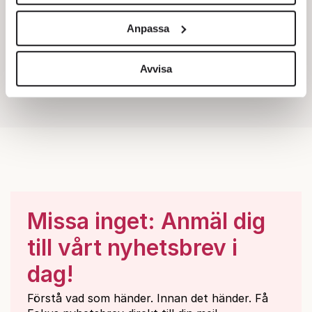
Vi använder enhetsidentifierare för att anpassa innehållet
och annonserna till användarna, tillhandahålla funktioner
Anpassa
för sociala medier och analysera vår trafik. Vi
vidarebefordrar även sådana identifierare och annan
information från din enhet till de sociala medier och
Avvisa
annons- och analysföretag som vi samarbetar med.
Dessa kan i sin tur kombinera informationen med annan
information som du har tillhandahållit eller som de har
samlat in när du har använt deras tjänster.
Om du vill läsa mer om hur vi hanterar personuppgifter
kan du göra det
här
.
Missa inget: Anmäl dig
till vårt nyhetsbrev i
dag!
Förstå vad som händer. Innan det händer. Få