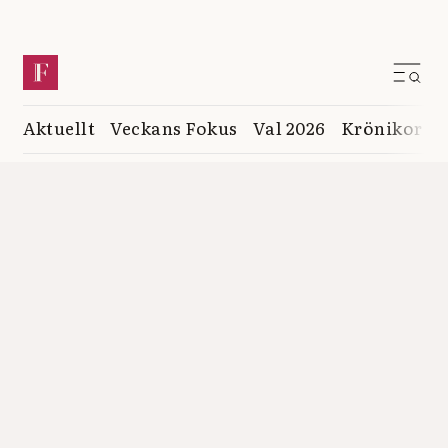
Aktuellt
Veckans Fokus
Val 2026
Krönikor
K