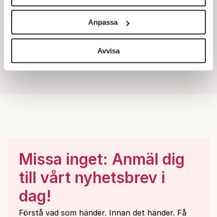
Vi använder enhetsidentifierare för att anpassa innehållet
och annonserna till användarna, tillhandahålla funktioner
Anpassa
för sociala medier och analysera vår trafik. Vi
vidarebefordrar även sådana identifierare och annan
information från din enhet till de sociala medier och
Avvisa
annons- och analysföretag som vi samarbetar med.
Dessa kan i sin tur kombinera informationen med annan
information som du har tillhandahållit eller som de har
samlat in när du har använt deras tjänster.
Om du vill läsa mer om hur vi hanterar personuppgifter
kan du göra det
här
.
Missa inget: Anmäl dig
till vårt nyhetsbrev i
dag!
Förstå vad som händer. Innan det händer. Få