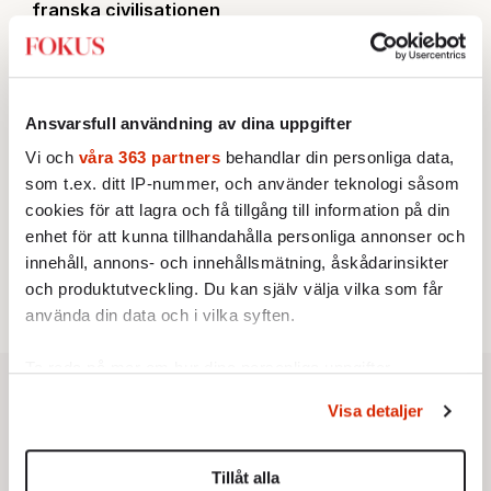
franska civilisationen
INRIKES
3.
Vattenbristen är här – men var femte liter läcker
ut
Av: Susanne Gäre
KRÖNIKA
4.
Ansvarsfull användning av dina uppgifter
Nina Lekander:
På ”Kommunisthögskolan” drömde
alla om att vara arbetarklass
Vi och
våra 363 partners
behandlar din personliga data,
STICKET
5.
som t.ex. ditt IP-nummer, och använder teknologi såsom
Bitte Assarmo:
Sagan om den lågbegåvade
cookies för att lagra och få tillgång till information på din
ursprungsbefolkningen i Filipstad
KRÖNIKA
enhet för att kunna tillhandahålla personliga annonser och
6.
Sakine Madon:
Efter islamistdådet oroar sig
innehåll, annons- och innehållsmätning, åskådarinsikter
vänstern för Agnes Wold
och produktutveckling. Du kan själv välja vilka som får
använda din data och i vilka syften.
Ta reda på mer om hur dina personliga uppgifter
behandlas och ställ in dina preferenser i
detaljsektionen
.
Visa detaljer
Du kan ändra eller dra tillbaka ditt samtycke när som
helst från cookie-förklaringen.
Tillåt alla