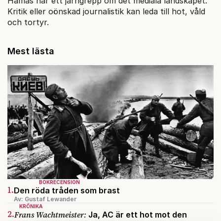
Hamas har ett järngrepp om det mediala landskapet.
Kritik eller oönskad journalistik kan leda till hot, våld
och tortyr.
Mest lästa
BOKRECENSION
1.
Den röda tråden som brast
Av: Gustaf Lewander
KRÖNIKA
2.
Frans Wachtmeister:
Ja, AC är ett hot mot den