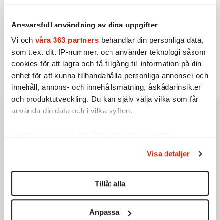
Av: Bengt Jangfeldt
STICKET
4.
Dan Korn:
Quisling, quislingar och sten i glashus
Ansvarsfull användning av dina uppgifter
STICKET
5.
Johan Romin:
Varför ställs aldrig dessa frågor?
Vi och
våra 363 partners
behandlar din personliga data,
KRÖNIKA
6.
Johan Hakelius:
DN-rubriken visar vad som sägs
som t.ex. ditt IP-nummer, och använder teknologi såsom
mellan raderna
cookies för att lagra och få tillgång till information på din
enhet för att kunna tillhandahålla personliga annonser och
innehåll, annons- och innehållsmätning, åskådarinsikter
och produktutveckling. Du kan själv välja vilka som får
använda din data och i vilka syften.
Ta reda på mer om hur dina personliga uppgifter
behandlas och ställ in dina preferenser i
detaljsektionen
.
Visa detaljer
Du kan ändra eller dra tillbaka ditt samtycke när som
helst från cookie-förklaringen.
Tillåt alla
Vi använder enhetsidentifierare för att anpassa innehållet
och annonserna till användarna, tillhandahålla funktioner
Anpassa
för sociala medier och analysera vår trafik. Vi