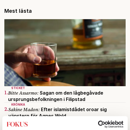
Mest lästa
STICKET
1.
Bitte Assarmo:
Sagan om den lågbegåvade
ursprungsbefolkningen i Filipstad
KRÖNIKA
2.
Sakine Madon:
Efter islamistdådet oroar sig
vänstern för Agnes Wold
UTRIKES
3.
Därför liknar Putin både tsaren och Stalin