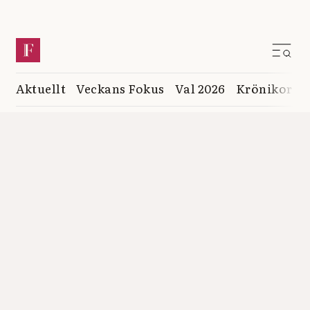
Aktuellt
Veckans Fokus
Val 2026
Krönikor
K