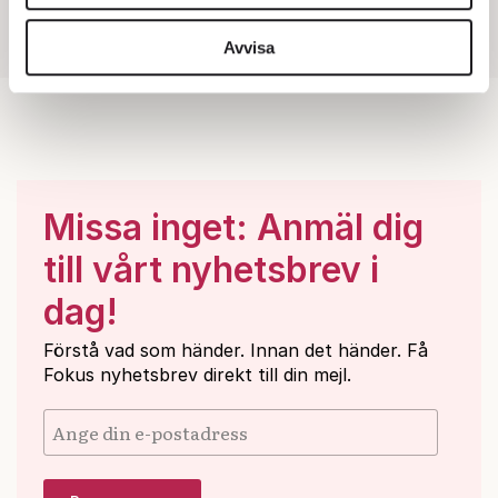
vidarebefordrar även sådana identifierare och annan
information från din enhet till de sociala medier och
Avvisa
annons- och analysföretag som vi samarbetar med.
Dessa kan i sin tur kombinera informationen med annan
information som du har tillhandahållit eller som de har
samlat in när du har använt deras tjänster.
Om du vill läsa mer om hur vi hanterar personuppgifter
kan du göra det
här
.
Missa inget: Anmäl dig
till vårt nyhetsbrev i
dag!
Förstå vad som händer. Innan det händer. Få
Fokus nyhetsbrev direkt till din mejl.