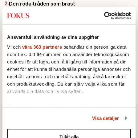
2.
Den röda tråden som brast
Av: Gustaf Lewander
INRIKES
3.
Vattenbristen är här – men var femte liter läcker
ut
Av: Susanne Gäre
KRÖNIKA
Ansvarsfull användning av dina uppgifter
4.
Nina Lekander:
På ”Kommunisthögskolan” drömde
alla om att vara arbetarklass
Vi och
våra 363 partners
behandlar din personliga data,
KRÖNIKA
som t.ex. ditt IP-nummer, och använder teknologi såsom
5.
Frans Wachtmeister:
Ja, AC är ett hot mot den
cookies för att lagra och få tillgång till information på din
franska civilisationen
enhet för att kunna tillhandahålla personliga annonser och
STICKET
6.
Bitte Assarmo:
Sagan om den lågbegåvade
innehåll, annons- och innehållsmätning, åskådarinsikter
ursprungsbefolkningen i Filipstad
och produktutveckling. Du kan själv välja vilka som får
använda din data och i vilka syften.
Ta reda på mer om hur dina personliga uppgifter
behandlas och ställ in dina preferenser i
detaljsektionen
.
Visa detaljer
Du kan ändra eller dra tillbaka ditt samtycke när som
helst från cookie-förklaringen.
Tillåt alla