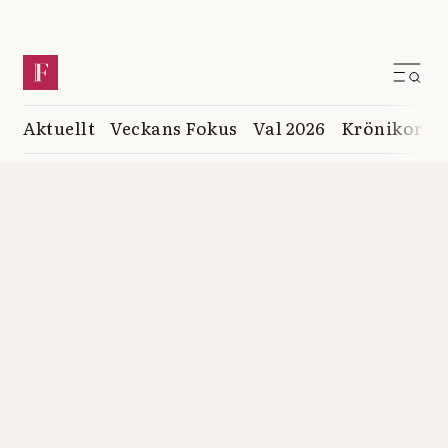
Aktuellt
Veckans Fokus
Val 2026
Krönikor
K