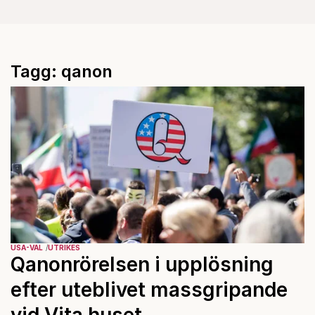
Tagg: qanon
USA-VAL
UTRIKES
Qanonrörelsen i upplösning
efter uteblivet massgripande
vid Vita huset