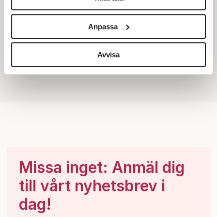
Vi använder enhetsidentifierare för att anpassa innehållet
och annonserna till användarna, tillhandahålla funktioner
Anpassa
för sociala medier och analysera vår trafik. Vi
vidarebefordrar även sådana identifierare och annan
information från din enhet till de sociala medier och
Avvisa
annons- och analysföretag som vi samarbetar med.
Dessa kan i sin tur kombinera informationen med annan
information som du har tillhandahållit eller som de har
samlat in när du har använt deras tjänster.
Om du vill läsa mer om hur vi hanterar personuppgifter
kan du göra det
här
.
Missa inget: Anmäl dig
till vårt nyhetsbrev i
dag!