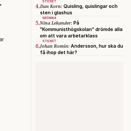
STICKET
r
4.
Dan Korn:
Quisling, quislingar och
sten i glashus
KRÖNIKA
5.
Nina Lekander:
På
”Kommunisthögskolan” drömde alla
om att vara arbetarklass
ar
STICKET
6.
Johan Romin:
Andersson, hur ska du
få ihop det här?