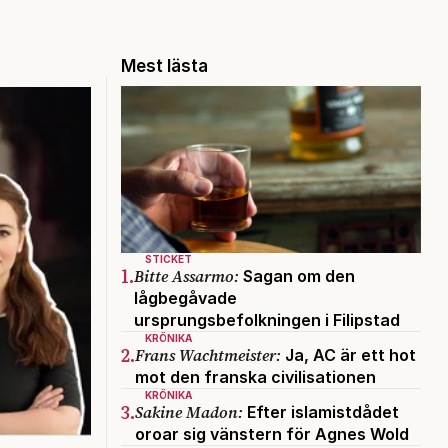
Mest lästa
STICKET
1.
Bitte Assarmo:
Sagan om den
lågbegåvade
ursprungsbefolkningen i Filipstad
KRÖNIKA
2.
Frans Wachtmeister:
Ja, AC är ett hot
mot den franska civilisationen
KRÖNIKA
3.
Sakine Madon:
Efter islamistdådet
oroar sig vänstern för Agnes Wold