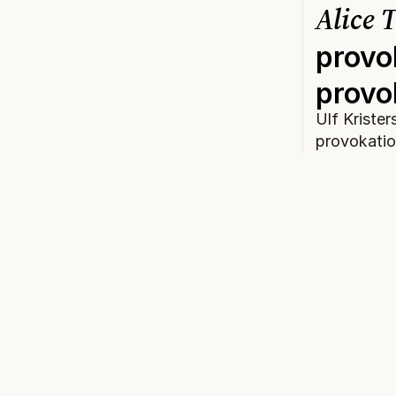
Alice 
provo
provo
Ulf Kriste
provokation