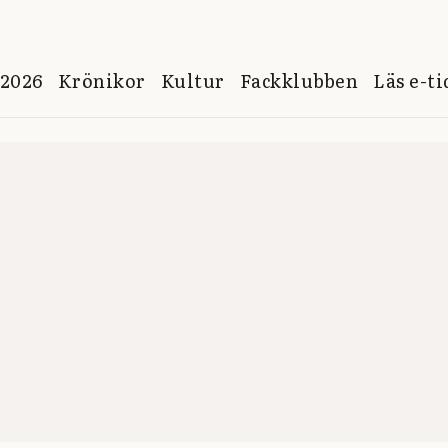
 2026
Krönikor
Kultur
Fackklubben
Läs e-t