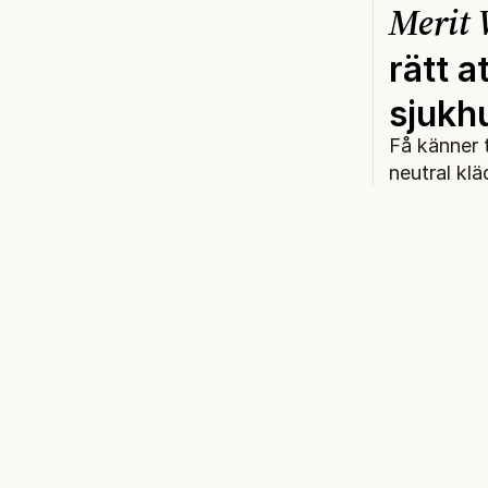
Merit 
rätt a
sjukh
Få känner 
neutral klä