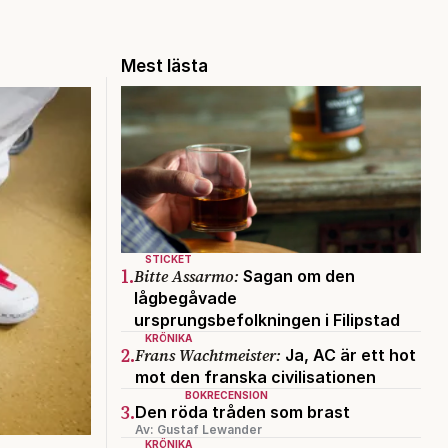
Mest lästa
STICKET
1.
Bitte Assarmo:
Sagan om den
lågbegåvade
ursprungsbefolkningen i Filipstad
KRÖNIKA
2.
Frans Wachtmeister:
Ja, AC är ett hot
mot den franska civilisationen
BOKRECENSION
3.
Den röda tråden som brast
Av: Gustaf Lewander
KRÖNIKA