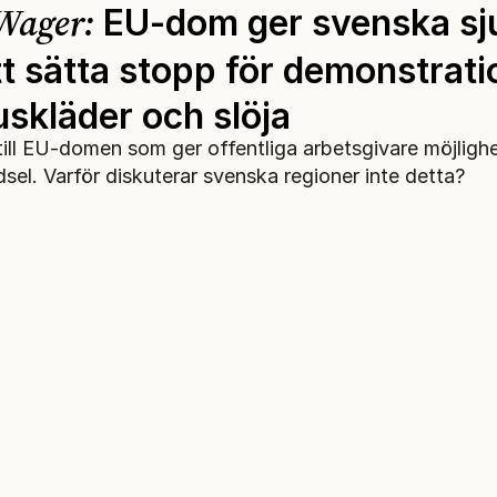
Wager:
EU-dom ger svenska sj
tt sätta stopp för demonstrati
uskläder och slöja
till EU-domen som ger offentliga arbetsgivare möjlighe
dsel. Varför diskuterar svenska regioner inte detta?