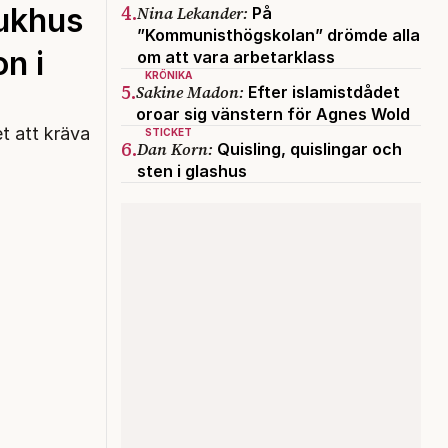
4.
ukhus
Nina Lekander:
På
”Kommunisthögskolan” drömde alla
on i
om att vara arbetarklass
KRÖNIKA
5.
Sakine Madon:
Efter islamistdådet
oroar sig vänstern för Agnes Wold
t att kräva
STICKET
6.
Dan Korn:
Quisling, quislingar och
sten i glashus