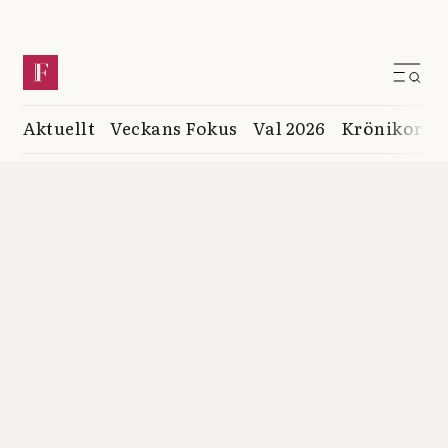
Aktuellt
Veckans Fokus
Val 2026
Krönikor
K