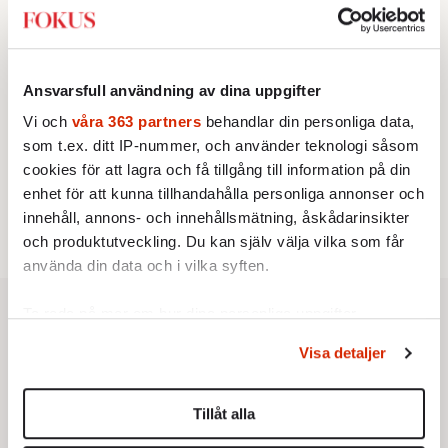
2.
Sakine Madon:
Efter islamistdådet oroar sig
vänstern för Agnes Wold
STICKET
3.
Dan Korn:
Quisling, quislingar och sten i glashus
KRÖNIKA
Ansvarsfull användning av dina uppgifter
4.
Frans Wachtmeister:
Ja, AC är ett hot mot den
Vi och
våra 363 partners
behandlar din personliga data,
franska civilisationen
UTRIKES
som t.ex. ditt IP-nummer, och använder teknologi såsom
5.
Därför liknar Putin både tsaren och Stalin
cookies för att lagra och få tillgång till information på din
Av: Bengt Jangfeldt
STICKET
enhet för att kunna tillhandahålla personliga annonser och
6.
Christoffer Jonsson:
Inte nu igen, Vänsterpartiet!
innehåll, annons- och innehållsmätning, åskådarinsikter
och produktutveckling. Du kan själv välja vilka som får
använda din data och i vilka syften.
Ta reda på mer om hur dina personliga uppgifter
behandlas och ställ in dina preferenser i
detaljsektionen
.
Visa detaljer
Du kan ändra eller dra tillbaka ditt samtycke när som
helst från cookie-förklaringen.
Tillåt alla
Vi använder enhetsidentifierare för att anpassa innehållet