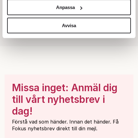
och annonserna till användarna, tillhandahålla funktioner
Anpassa
för sociala medier och analysera vår trafik. Vi
vidarebefordrar även sådana identifierare och annan
information från din enhet till de sociala medier och
Avvisa
annons- och analysföretag som vi samarbetar med.
Dessa kan i sin tur kombinera informationen med annan
information som du har tillhandahållit eller som de har
samlat in när du har använt deras tjänster.
Om du vill läsa mer om hur vi hanterar personuppgifter
kan du göra det
här
.
Missa inget: Anmäl dig
till vårt nyhetsbrev i
dag!
Förstå vad som händer. Innan det händer. Få
Fokus nyhetsbrev direkt till din mejl.