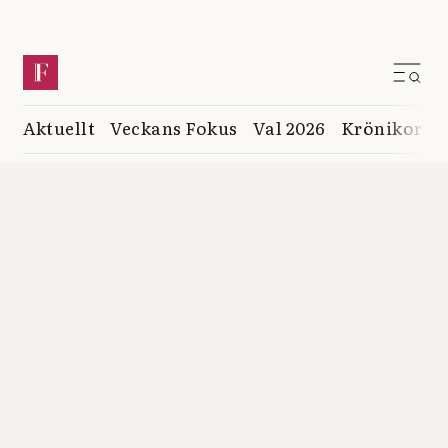
Aktuellt
Veckans Fokus
Val 2026
Krönikor
K