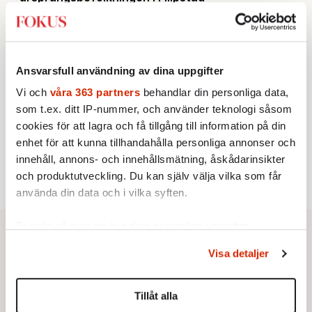
KRÖNIKA
2.
Sakine Madon:
Efter islamistdådet oroar sig
vänstern för Agnes Wold
STICKET
3.
Dan Korn:
Quisling, quislingar och sten i glashus
Ansvarsfull användning av dina uppgifter
UTRIKES
4.
Därför liknar Putin både tsaren och Stalin
Vi och
våra 363 partners
behandlar din personliga data,
Av: Bengt Jangfeldt
som t.ex. ditt IP-nummer, och använder teknologi såsom
KRÖNIKA
5.
Frans Wachtmeister:
Ja, AC är ett hot mot den
cookies för att lagra och få tillgång till information på din
franska civilisationen
enhet för att kunna tillhandahålla personliga annonser och
STICKET
6.
Johan Romin:
Varför ställs aldrig dessa frågor?
innehåll, annons- och innehållsmätning, åskådarinsikter
och produktutveckling. Du kan själv välja vilka som får
använda din data och i vilka syften.
Ta reda på mer om hur dina personliga uppgifter
behandlas och ställ in dina preferenser i
detaljsektionen
.
Visa detaljer
Du kan ändra eller dra tillbaka ditt samtycke när som
helst från cookie-förklaringen.
Tillåt alla
Vi använder enhetsidentifierare för att anpassa innehållet