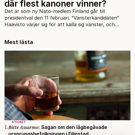
där flest kanoner vinner?
Det är som ny Nato-medlem Finland går till
presidentval den 11 februari. ”Vänsterkandidaten”
Haavisto värjer sig för att kalla sig vänster, och
högerkandidaten Stubb har tagit ställning för rätten
att strejka.
Mest lästa
STICKET
1.
Bitte Assarmo:
Sagan om den lågbegåvade
ursprungsbefolkningen i Filipstad