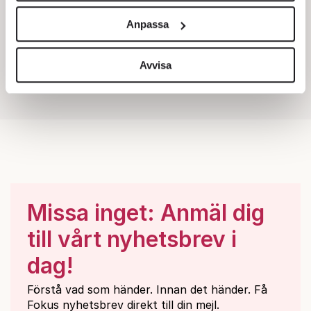
och annonserna till användarna, tillhandahålla funktioner
Anpassa
för sociala medier och analysera vår trafik. Vi
vidarebefordrar även sådana identifierare och annan
information från din enhet till de sociala medier och
Avvisa
annons- och analysföretag som vi samarbetar med.
Dessa kan i sin tur kombinera informationen med annan
information som du har tillhandahållit eller som de har
samlat in när du har använt deras tjänster.
Om du vill läsa mer om hur vi hanterar personuppgifter
kan du göra det
här
.
Missa inget: Anmäl dig
till vårt nyhetsbrev i
dag!
Förstå vad som händer. Innan det händer. Få
Fokus nyhetsbrev direkt till din mejl.