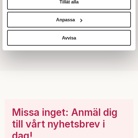
Tillåt alla
Vi använder enhetsidentifierare för att anpassa innehållet
och annonserna till användarna, tillhandahålla funktioner
Anpassa
för sociala medier och analysera vår trafik. Vi
vidarebefordrar även sådana identifierare och annan
information från din enhet till de sociala medier och
Avvisa
annons- och analysföretag som vi samarbetar med.
Dessa kan i sin tur kombinera informationen med annan
information som du har tillhandahållit eller som de har
samlat in när du har använt deras tjänster.
Om du vill läsa mer om hur vi hanterar personuppgifter
kan du göra det
här
.
Missa inget: Anmäl dig
till vårt nyhetsbrev i
dag!