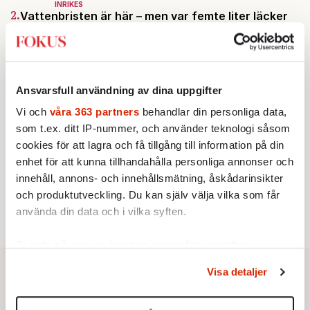
INRIKES
2.
Vattenbristen är här – men var femte liter läcker
ut
Av: Susanne Gäre
KRÖNIKA
3.
Frans Wachtmeister:
Ja, AC är ett hot mot den
franska civilisationen
Ansvarsfull användning av dina uppgifter
KRÖNIKA
4.
Nina Lekander:
På ”Kommunisthögskolan” drömde
Vi och
våra 363 partners
behandlar din personliga data,
alla om att vara arbetarklass
som t.ex. ditt IP-nummer, och använder teknologi såsom
STICKET
5.
Bitte Assarmo:
Sagan om den lågbegåvade
cookies för att lagra och få tillgång till information på din
ursprungsbefolkningen i Filipstad
enhet för att kunna tillhandahålla personliga annonser och
KRÖNIKA
innehåll, annons- och innehållsmätning, åskådarinsikter
6.
Sakine Madon:
Efter islamistdådet oroar sig
och produktutveckling. Du kan själv välja vilka som får
vänstern för Agnes Wold
använda din data och i vilka syften.
Ta reda på mer om hur dina personliga uppgifter
behandlas och ställ in dina preferenser i
detaljsektionen
.
Visa detaljer
Du kan ändra eller dra tillbaka ditt samtycke när som
helst från cookie-förklaringen.