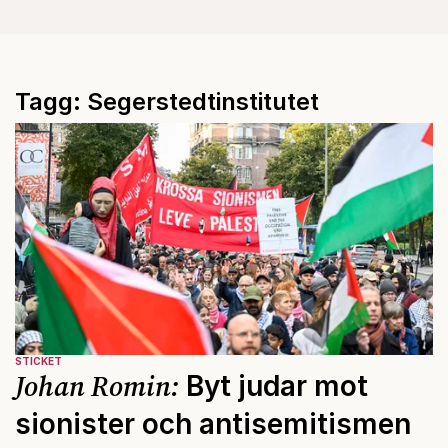
Tagg: Segerstedtinstitutet
STICKET
Johan Romin:
Byt judar mot
sionister och antisemitismen