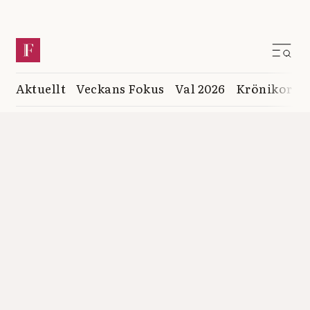
Aktuellt
Veckans Fokus
Val 2026
Krönikor
K