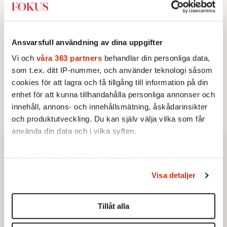
franska civilisationen
KRÖNIKA
3.
Sakine Madon:
Efter islamistdådet oroar sig
vänstern för Agnes Wold
Ansvarsfull användning av dina uppgifter
STICKET
4.
Dan Korn:
Quisling, quislingar och sten i glashus
Vi och
våra 363 partners
behandlar din personliga data,
UTRIKES
som t.ex. ditt IP-nummer, och använder teknologi såsom
5.
Därför liknar Putin både tsaren och Stalin
cookies för att lagra och få tillgång till information på din
Av: Bengt Jangfeldt
STICKET
enhet för att kunna tillhandahålla personliga annonser och
6.
Christoffer Jonsson:
Inte nu igen, Vänsterpartiet!
innehåll, annons- och innehållsmätning, åskådarinsikter
och produktutveckling. Du kan själv välja vilka som får
använda din data och i vilka syften.
Ta reda på mer om hur dina personliga uppgifter
behandlas och ställ in dina preferenser i
detaljsektionen
.
Visa detaljer
Du kan ändra eller dra tillbaka ditt samtycke när som
helst från cookie-förklaringen.
Tillåt alla
Vi använder enhetsidentifierare för att anpassa innehållet