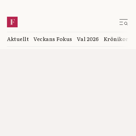
Aktuellt
Veckans Fokus
Val 2026
Krönikor
K