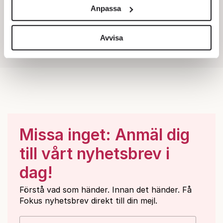
och annonserna till användarna, tillhandahålla funktioner
Anpassa
för sociala medier och analysera vår trafik. Vi
vidarebefordrar även sådana identifierare och annan
information från din enhet till de sociala medier och
Avvisa
annons- och analysföretag som vi samarbetar med.
Dessa kan i sin tur kombinera informationen med annan
information som du har tillhandahållit eller som de har
samlat in när du har använt deras tjänster.
Om du vill läsa mer om hur vi hanterar personuppgifter
kan du göra det
här
.
Missa inget: Anmäl dig
till vårt nyhetsbrev i
dag!
Förstå vad som händer. Innan det händer. Få
Fokus nyhetsbrev direkt till din mejl.