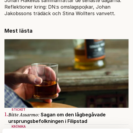
Johan Hakelius sammanfattar de senaste dagarna.
Reflektioner kring: DN:s omslagspojkar, Johan
Jakobssons trädäck och Stina Wollters vanvett.
Mest lästa
STICKET
1.
Bitte Assarmo:
Sagan om den lågbegåvade
ursprungsbefolkningen i Filipstad
KRÖNIKA
2.
Frans Wachtmeister:
Ja, AC är ett hot mot den