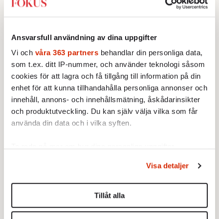
Mest lästa
Ansvarsfull användning av dina uppgifter
Vi och
våra 363 partners
behandlar din personliga data,
som t.ex. ditt IP-nummer, och använder teknologi såsom
cookies för att lagra och få tillgång till information på din
enhet för att kunna tillhandahålla personliga annonser och
innehåll, annons- och innehållsmätning, åskådarinsikter
och produktutveckling. Du kan själv välja vilka som får
använda din data och i vilka syften.
Ta reda på mer om hur dina personliga uppgifter
BOKRECENSION
1.
Den röda tråden som brast
behandlas och ställ in dina preferenser i
detaljsektionen
.
Av: Gustaf Lewander
Visa detaljer
Du kan ändra eller dra tillbaka ditt samtycke när som
INRIKES
2.
Vattenbristen är här – men var femte liter läcker
helst från cookie-förklaringen.
ut
Tillåt alla
Av: Susanne Gäre
Vi använder enhetsidentifierare för att anpassa innehållet
KRÖNIKA
3.
Nina Lekander:
På ”Kommunisthögskolan” drömde
och annonserna till användarna, tillhandahålla funktioner