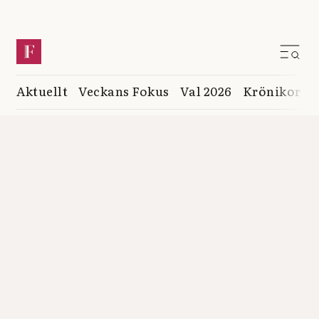
Aktuellt
Veckans Fokus
Val 2026
Krönikor
K