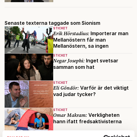
Senaste texterna taggade som Sionism
STICKET
Erik Hörstadius:
Importerar man
Mellanöstern får man
Mellanöstern, sa ingen
STICKET
Negar Josephi:
Inget svetsar
samman som hat
STICKET
Eli Göndör:
Varför är det viktigt
vad judar tycker?
STICKET
Omar Makram:
Verkligheten
hann ifatt fredsaktivisterna