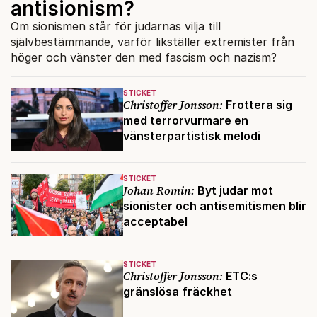
antisionism?
Om sionismen står för judarnas vilja till
självbestämmande, varför likställer extremister från
höger och vänster den med fascism och nazism?
STICKET
Christoffer Jonsson:
Frottera sig
med terrorvurmare en
vänsterpartistisk melodi
STICKET
Johan Romin:
Byt judar mot
sionister och antisemitismen blir
acceptabel
STICKET
Christoffer Jonsson:
ETC:s
gränslösa fräckhet