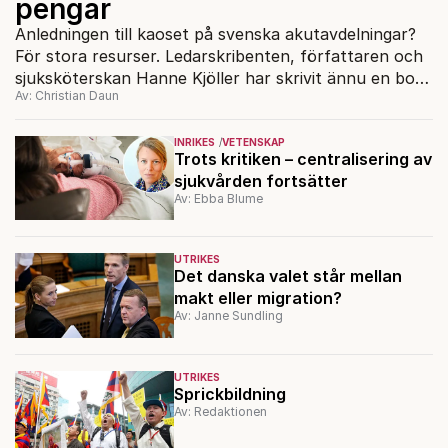
pengar
Anledningen till kaoset på svenska akutavdelningar?
För stora resurser. Ledarskribenten, författaren och
sjuksköterskan Hanne Kjöller har skrivit ännu en bok
Av: Christian Daun
som lär göra människor rosenrasande.
INRIKES
VETENSKAP
Trots kritiken – centralisering av
sjukvården fortsätter
Av: Ebba Blume
UTRIKES
Det danska valet står mellan
makt eller migration?
Av: Janne Sundling
UTRIKES
Sprickbildning
Av: Redaktionen