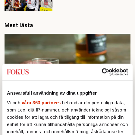
Mest lästa
Ansvarsfull användning av dina uppgifter
Vi och
våra 363 partners
behandlar din personliga data,
STICKET
1.
som t.ex. ditt IP-nummer, och använder teknologi såsom
Bitte Assarmo:
Sagan om den lågbegåvade
ursprungsbefolkningen i Filipstad
cookies för att lagra och få tillgång till information på din
KRÖNIKA
enhet för att kunna tillhandahålla personliga annonser och
2.
Frans Wachtmeister:
Ja, AC är ett hot mot den
innehåll, annons- och innehållsmätning, åskådarinsikter
franska civilisationen