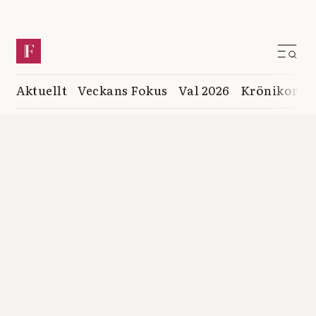
Aktuellt
Veckans Fokus
Val 2026
Krönikor
K