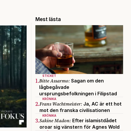
Mest lästa
STICKET
1.
Bitte Assarmo:
Sagan om den
lågbegåvade
ursprungsbefolkningen i Filipstad
KRÖNIKA
2.
Frans Wachtmeister:
Ja, AC är ett hot
mot den franska civilisationen
KRÖNIKA
3.
Sakine Madon:
Efter islamistdådet
oroar sig vänstern för Agnes Wold