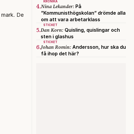
KRÖNIKA
4.
Nina Lekander:
På
”Kommunisthögskolan” drömde alla
n mark. De
om att vara arbetarklass
STICKET
5.
Dan Korn:
Quisling, quislingar och
sten i glashus
STICKET
6.
Johan Romin:
Andersson, hur ska du
få ihop det här?