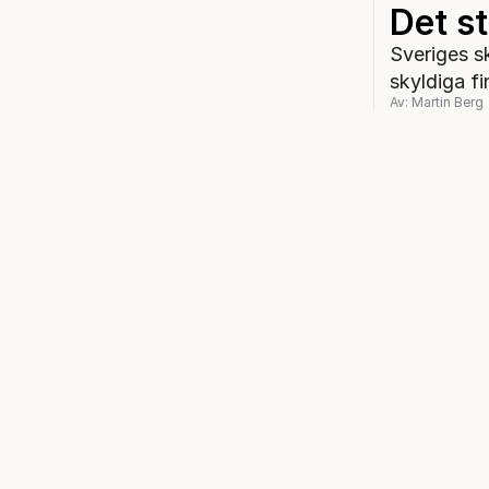
Det s
Sveriges s
skyldiga fi
Av: Martin Berg