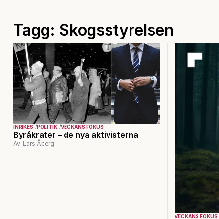
Tagg: Skogsstyrelsen
INRIKES
POLITIK
VECKANS FOKUS
Byråkrater – de nya aktivisterna
Av: Lars Åberg
VECKANS FOKUS