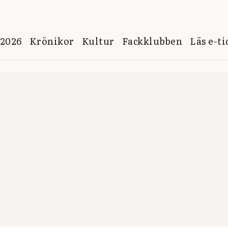
 2026
Krönikor
Kultur
Fackklubben
Läs e-t