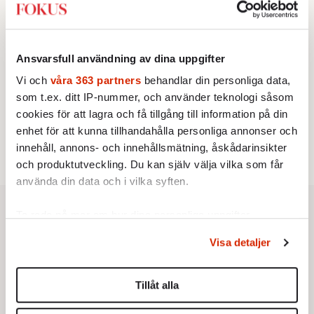
vänstern för Agnes Wold
STICKET
3.
Dan Korn:
Quisling, quislingar och sten i glashus
KRÖNIKA
4.
Ansvarsfull användning av dina uppgifter
Frans Wachtmeister:
Ja, AC är ett hot mot den
franska civilisationen
Vi och
våra 363 partners
behandlar din personliga data,
UTRIKES
som t.ex. ditt IP-nummer, och använder teknologi såsom
5.
Därför liknar Putin både tsaren och Stalin
cookies för att lagra och få tillgång till information på din
Av: Bengt Jangfeldt
STICKET
enhet för att kunna tillhandahålla personliga annonser och
6.
Christoffer Jonsson:
Inte nu igen, Vänsterpartiet!
innehåll, annons- och innehållsmätning, åskådarinsikter
och produktutveckling. Du kan själv välja vilka som får
använda din data och i vilka syften.
Ta reda på mer om hur dina personliga uppgifter
behandlas och ställ in dina preferenser i
detaljsektionen
.
Visa detaljer
Du kan ändra eller dra tillbaka ditt samtycke när som
helst från cookie-förklaringen.
Tillåt alla
Vi använder enhetsidentifierare för att anpassa innehållet