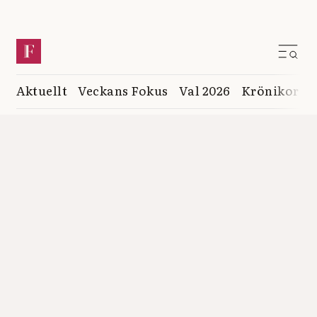
Aktuellt
Veckans Fokus
Val 2026
Krönikor
K