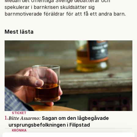
Medan det offentliga Sverige debatterar och
spekulerar i barnkrisen skuldsätter sig
barnmotiverade föräldrar för att få ett andra barn.
Mest lästa
STICKET
1.
Bitte Assarmo:
Sagan om den lågbegåvade
ursprungsbefolkningen i Filipstad
KRÖNIKA
2.
Sakine Madon:
Efter islamistdådet oroar sig