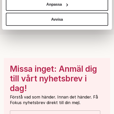
och annonserna till användarna, tillhandahålla funktioner
Anpassa
för sociala medier och analysera vår trafik. Vi
vidarebefordrar även sådana identifierare och annan
information från din enhet till de sociala medier och
Avvisa
annons- och analysföretag som vi samarbetar med.
Dessa kan i sin tur kombinera informationen med annan
information som du har tillhandahållit eller som de har
samlat in när du har använt deras tjänster.
Om du vill läsa mer om hur vi hanterar personuppgifter
kan du göra det
här
.
Missa inget: Anmäl dig
till vårt nyhetsbrev i
dag!
Förstå vad som händer. Innan det händer. Få
Fokus nyhetsbrev direkt till din mejl.