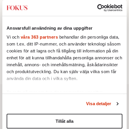
3.
Nina Lekander:
På ”Kommunisthögskolan” drömde
alla om att vara arbetarklass
STICKET
4.
Bitte Assarmo:
Sagan om den lågbegåvade
ursprungsbefolkningen i Filipstad
Ansvarsfull användning av dina uppgifter
INRIKES
5.
Vattenbristen är här – men var femte liter läcker
Vi och
våra 363 partners
behandlar din personliga data,
ut
som t.ex. ditt IP-nummer, och använder teknologi såsom
Av: Susanne Gäre
cookies för att lagra och få tillgång till information på din
KRÖNIKA
6.
Sakine Madon:
Efter islamistdådet oroar sig
enhet för att kunna tillhandahålla personliga annonser och
vänstern för Agnes Wold
innehåll, annons- och innehållsmätning, åskådarinsikter
och produktutveckling. Du kan själv välja vilka som får
använda din data och i vilka syften.
Ta reda på mer om hur dina personliga uppgifter
behandlas och ställ in dina preferenser i
detaljsektionen
.
Visa detaljer
Du kan ändra eller dra tillbaka ditt samtycke när som
helst från cookie-förklaringen.
Tillåt alla
Vi använder enhetsidentifierare för att anpassa innehållet