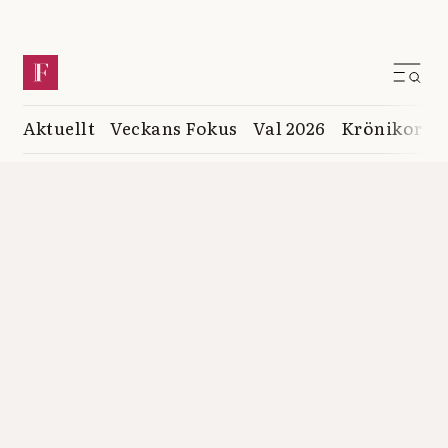
Aktuellt
Veckans Fokus
Val 2026
Krönikor
K