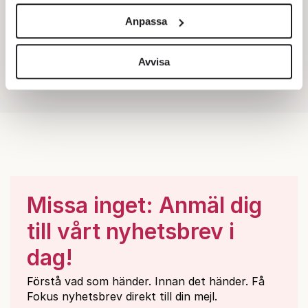
och annonserna till användarna, tillhandahålla funktioner
Anpassa
för sociala medier och analysera vår trafik. Vi
vidarebefordrar även sådana identifierare och annan
information från din enhet till de sociala medier och
Avvisa
annons- och analysföretag som vi samarbetar med.
Dessa kan i sin tur kombinera informationen med annan
information som du har tillhandahållit eller som de har
samlat in när du har använt deras tjänster.
Om du vill läsa mer om hur vi hanterar personuppgifter
kan du göra det
här
.
Missa inget: Anmäl dig
till vårt nyhetsbrev i
dag!
Förstå vad som händer. Innan det händer. Få
Fokus nyhetsbrev direkt till din mejl.