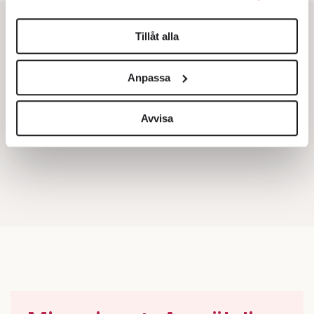
Du kan ändra eller dra tillbaka ditt samtycke när som
helst från cookie-förklaringen.
Tillåt alla
Vi använder enhetsidentifierare för att anpassa innehållet
och annonserna till användarna, tillhandahålla funktioner
Anpassa
för sociala medier och analysera vår trafik. Vi
vidarebefordrar även sådana identifierare och annan
information från din enhet till de sociala medier och
Avvisa
annons- och analysföretag som vi samarbetar med.
Dessa kan i sin tur kombinera informationen med annan
information som du har tillhandahållit eller som de har
samlat in när du har använt deras tjänster.
Om du vill läsa mer om hur vi hanterar personuppgifter
kan du göra det
här
.