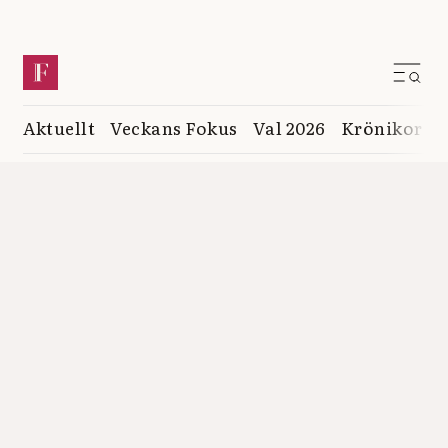
Aktuellt
Veckans Fokus
Val 2026
Krönikor
K