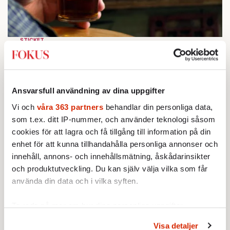
STICKET
1.
Bitte Assarmo:
Sagan om den lågbegåvade
ursprungsbefolkningen i Filipstad
KRÖNIKA
2.
Frans Wachtmeister:
Ja, AC är ett hot mot den
franska civilisationen
Ansvarsfull användning av dina uppgifter
KRÖNIKA
3.
Sakine Madon:
Efter islamistdådet oroar sig
Vi och
våra 363 partners
behandlar din personliga data,
vänstern för Agnes Wold
som t.ex. ditt IP-nummer, och använder teknologi såsom
KRÖNIKA
cookies för att lagra och få tillgång till information på din
4.
Nina Lekander:
På ”Kommunisthögskolan” drömde
enhet för att kunna tillhandahålla personliga annonser och
alla om att vara arbetarklass
innehåll, annons- och innehållsmätning, åskådarinsikter
STICKET
5.
Dan Korn:
Quisling, quislingar och sten i glashus
och produktutveckling. Du kan själv välja vilka som får
STICKET
använda din data och i vilka syften.
6.
Johan Romin:
Andersson, hur ska du få ihop det
här?
Ta reda på mer om hur dina personliga uppgifter
behandlas och ställ in dina preferenser i
detaljsektionen
.
Visa detaljer