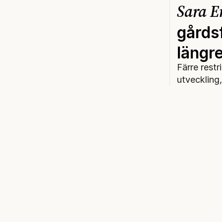
Sara E
gårds
längr
Färre restr
utveckling