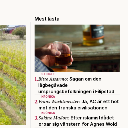
Mest lästa
STICKET
1.
Bitte Assarmo:
Sagan om den
lågbegåvade
ursprungsbefolkningen i Filipstad
KRÖNIKA
2.
Frans Wachtmeister:
Ja, AC är ett hot
mot den franska civilisationen
KRÖNIKA
3.
Sakine Madon:
Efter islamistdådet
oroar sig vänstern för Agnes Wold