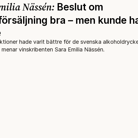
milia Nässén:
Beslut om
försäljning bra – men kunde ha
e
iktioner hade varit bättre för de svenska alkoholdryck
, menar vinskribenten Sara Emilia Nässén.