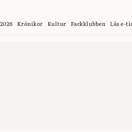
 2026
Krönikor
Kultur
Fackklubben
Läs e-t