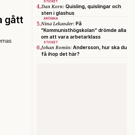
STICKET
4.
Dan Korn:
Quisling, quislingar och
sten i glashus
 gått
KRÖNIKA
5.
Nina Lekander:
På
”Kommunisthögskolan” drömde alla
om att vara arbetarklass
ernas
STICKET
6.
Johan Romin:
Andersson, hur ska du
få ihop det här?