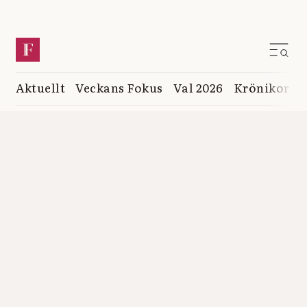
Aktuellt
Veckans Fokus
Val 2026
Krönikor
K