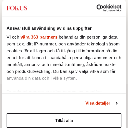
franska civilisationen
KRÖNIKA
3.
Sakine Madon:
Efter islamistdådet oroar sig
vänstern för Agnes Wold
KRÖNIKA
Ansvarsfull användning av dina uppgifter
4.
Nina Lekander:
På ”Kommunisthögskolan” drömde
Vi och
våra 363 partners
behandlar din personliga data,
alla om att vara arbetarklass
STICKET
som t.ex. ditt IP-nummer, och använder teknologi såsom
5.
Dan Korn:
Quisling, quislingar och sten i glashus
cookies för att lagra och få tillgång till information på din
STICKET
6.
Johan Romin:
Andersson, hur ska du få ihop det
enhet för att kunna tillhandahålla personliga annonser och
här?
innehåll, annons- och innehållsmätning, åskådarinsikter
och produktutveckling. Du kan själv välja vilka som får
använda din data och i vilka syften.
Ta reda på mer om hur dina personliga uppgifter
behandlas och ställ in dina preferenser i
detaljsektionen
.
Visa detaljer
Du kan ändra eller dra tillbaka ditt samtycke när som
helst från cookie-förklaringen.
Tillåt alla
Vi använder enhetsidentifierare för att anpassa innehållet