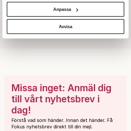
och annonserna till användarna, tillhandahålla funktioner
Anpassa
för sociala medier och analysera vår trafik. Vi
vidarebefordrar även sådana identifierare och annan
information från din enhet till de sociala medier och
Avvisa
annons- och analysföretag som vi samarbetar med.
Dessa kan i sin tur kombinera informationen med annan
information som du har tillhandahållit eller som de har
samlat in när du har använt deras tjänster.
Om du vill läsa mer om hur vi hanterar personuppgifter
kan du göra det
här
.
Missa inget: Anmäl dig
till vårt nyhetsbrev i
dag!
Förstå vad som händer. Innan det händer. Få
Fokus nyhetsbrev direkt till din mejl.