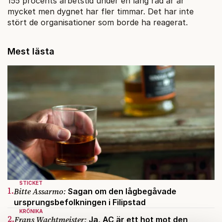
155 procents arbetstid under en lång rad år är
mycket men dygnet har fler timmar. Det har inte
stört de organisationer som borde ha reagerat.
Mest lästa
STICKET
1.
Bitte Assarmo:
Sagan om den lågbegåvade
ursprungsbefolkningen i Filipstad
KRÖNIKA
2.
Frans Wachtmeister:
Ja, AC är ett hot mot den