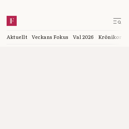
Aktuellt
Veckans Fokus
Val 2026
Krönikor
K