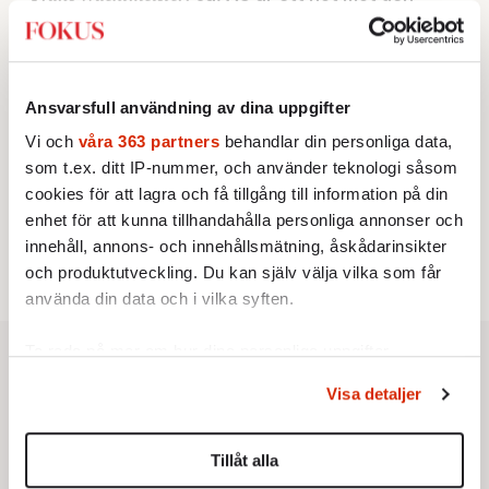
franska civilisationen
KRÖNIKA
3.
Sakine Madon:
Efter islamistdådet oroar sig
vänstern för Agnes Wold
STICKET
Ansvarsfull användning av dina uppgifter
4.
Dan Korn:
Quisling, quislingar och sten i glashus
Vi och
våra 363 partners
behandlar din personliga data,
KRÖNIKA
5.
Nina Lekander:
På ”Kommunisthögskolan” drömde
som t.ex. ditt IP-nummer, och använder teknologi såsom
alla om att vara arbetarklass
cookies för att lagra och få tillgång till information på din
STICKET
6.
Johan Romin:
Andersson, hur ska du få ihop det
enhet för att kunna tillhandahålla personliga annonser och
här?
innehåll, annons- och innehållsmätning, åskådarinsikter
och produktutveckling. Du kan själv välja vilka som får
använda din data och i vilka syften.
Ta reda på mer om hur dina personliga uppgifter
behandlas och ställ in dina preferenser i
detaljsektionen
.
Visa detaljer
Du kan ändra eller dra tillbaka ditt samtycke när som
helst från cookie-förklaringen.
Tillåt alla
Vi använder enhetsidentifierare för att anpassa innehållet