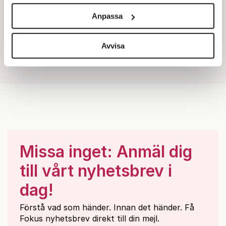
och annonserna till användarna, tillhandahålla funktioner
Anpassa
för sociala medier och analysera vår trafik. Vi
vidarebefordrar även sådana identifierare och annan
information från din enhet till de sociala medier och
Avvisa
annons- och analysföretag som vi samarbetar med.
Dessa kan i sin tur kombinera informationen med annan
information som du har tillhandahållit eller som de har
samlat in när du har använt deras tjänster.
Om du vill läsa mer om hur vi hanterar personuppgifter
kan du göra det
här
.
Missa inget: Anmäl dig
till vårt nyhetsbrev i
dag!
Förstå vad som händer. Innan det händer. Få
Fokus nyhetsbrev direkt till din mejl.