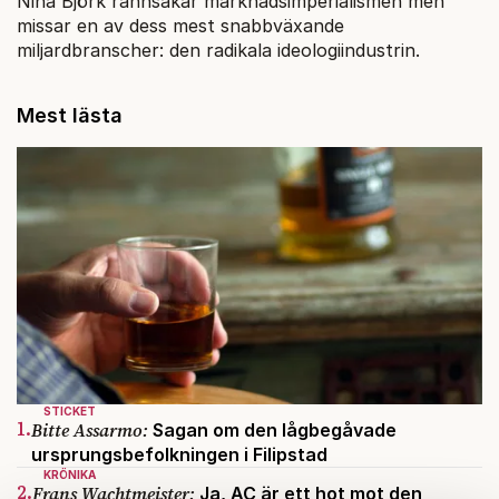
Nina Björk rannsakar marknadsimperialismen men
missar en av dess mest snabbväxande
miljardbranscher: den radikala ideologiindustrin.
Mest lästa
STICKET
1.
Bitte Assarmo:
Sagan om den lågbegåvade
ursprungsbefolkningen i Filipstad
KRÖNIKA
2.
Frans Wachtmeister:
Ja, AC är ett hot mot den