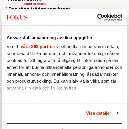
BOKRECENSION
2.
Den röda tråden som brast
Av: Gustaf Lewander
INRIKES
3.
Vattenbristen är här – men var femte liter läcker
ut
Av: Susanne Gäre
Ansvarsfull användning av dina uppgifter
KRÖNIKA
4.
Nina Lekander:
På ”Kommunisthögskolan” drömde
Vi och
våra 363 partners
behandlar din personliga data,
alla om att vara arbetarklass
som t.ex. ditt IP-nummer, och använder teknologi såsom
KRÖNIKA
5.
Frans Wachtmeister:
Ja, AC är ett hot mot den
cookies för att lagra och få tillgång till information på din
franska civilisationen
enhet för att kunna tillhandahålla personliga annonser och
KRÖNIKA
innehåll, annons- och innehållsmätning, åskådarinsikter
6.
Sakine Madon:
Efter islamistdådet oroar sig
och produktutveckling. Du kan själv välja vilka som får
vänstern för Agnes Wold
använda din data och i vilka syften.
Ta reda på mer om hur dina personliga uppgifter
behandlas och ställ in dina preferenser i
detaljsektionen
.
Visa detaljer
Du kan ändra eller dra tillbaka ditt samtycke när som
helst från cookie-förklaringen.