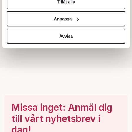
Tillåt alla
Vi använder enhetsidentifierare för att anpassa innehållet
och annonserna till användarna, tillhandahålla funktioner
Anpassa
för sociala medier och analysera vår trafik. Vi
vidarebefordrar även sådana identifierare och annan
information från din enhet till de sociala medier och
Avvisa
annons- och analysföretag som vi samarbetar med.
Dessa kan i sin tur kombinera informationen med annan
information som du har tillhandahållit eller som de har
samlat in när du har använt deras tjänster.
Om du vill läsa mer om hur vi hanterar personuppgifter
kan du göra det
här
.
Missa inget: Anmäl dig
till vårt nyhetsbrev i
dag!