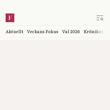
Aktuellt
Veckans Fokus
Val 2026
Krönikor
K