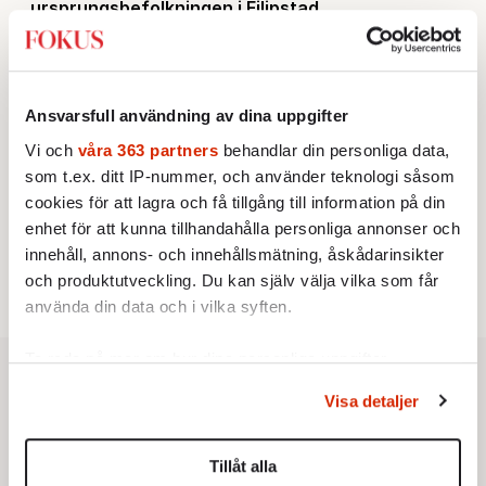
ursprungsbefolkningen i Filipstad
KRÖNIKA
2.
Sakine Madon:
Efter islamistdådet oroar sig
vänstern för Agnes Wold
UTRIKES
3.
Därför liknar Putin både tsaren och Stalin
Ansvarsfull användning av dina uppgifter
Av: Bengt Jangfeldt
STICKET
Vi och
våra 363 partners
behandlar din personliga data,
4.
Dan Korn:
Quisling, quislingar och sten i glashus
som t.ex. ditt IP-nummer, och använder teknologi såsom
STICKET
5.
Johan Romin:
Varför ställs aldrig dessa frågor?
cookies för att lagra och få tillgång till information på din
KRÖNIKA
enhet för att kunna tillhandahålla personliga annonser och
6.
Johan Hakelius:
DN-rubriken visar vad som sägs
innehåll, annons- och innehållsmätning, åskådarinsikter
mellan raderna
och produktutveckling. Du kan själv välja vilka som får
använda din data och i vilka syften.
Ta reda på mer om hur dina personliga uppgifter
behandlas och ställ in dina preferenser i
detaljsektionen
.
Visa detaljer
Du kan ändra eller dra tillbaka ditt samtycke när som
helst från cookie-förklaringen.
Tillåt alla