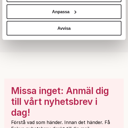
Vi använder enhetsidentifierare för att anpassa innehållet
och annonserna till användarna, tillhandahålla funktioner
Anpassa
för sociala medier och analysera vår trafik. Vi
vidarebefordrar även sådana identifierare och annan
information från din enhet till de sociala medier och
Avvisa
annons- och analysföretag som vi samarbetar med.
Dessa kan i sin tur kombinera informationen med annan
information som du har tillhandahållit eller som de har
samlat in när du har använt deras tjänster.
Om du vill läsa mer om hur vi hanterar personuppgifter
kan du göra det
här
.
Missa inget: Anmäl dig
till vårt nyhetsbrev i
dag!
Förstå vad som händer. Innan det händer. Få