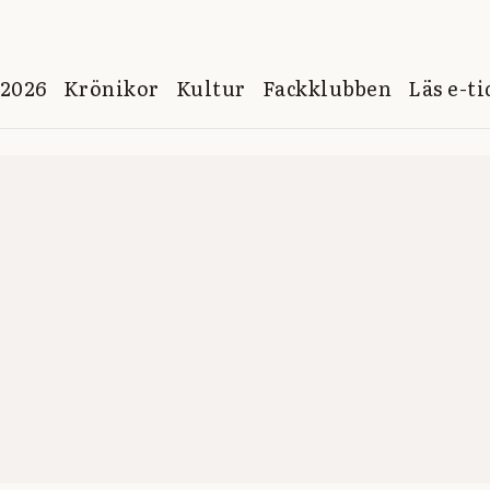
 2026
Krönikor
Kultur
Fackklubben
Läs e-t