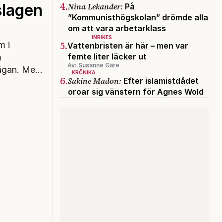
4.
slagen
Nina Lekander:
På
”Kommunisthögskolan” drömde alla
om att vara arbetarklass
INRIKES
5.
m i
Vattenbristen är här – men var
femte liter läcker ut
m
Av: Susanne Gäre
rågan. Men
KRÖNIKA
6.
Sakine Madon:
Efter islamistdådet
oroar sig vänstern för Agnes Wold