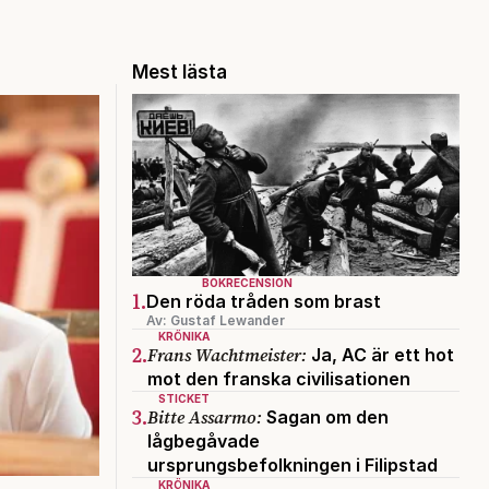
Mest lästa
BOKRECENSION
1.
Den röda tråden som brast
Av: Gustaf Lewander
KRÖNIKA
2.
Frans Wachtmeister:
Ja, AC är ett hot
mot den franska civilisationen
STICKET
3.
Bitte Assarmo:
Sagan om den
lågbegåvade
ursprungsbefolkningen i Filipstad
KRÖNIKA