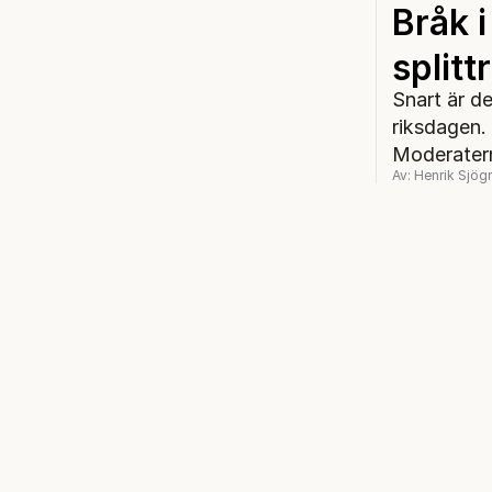
Bråk 
splitt
Snart är de
riksdagen. 
Moderatern
Av: Henrik Sjög
Fokus har h