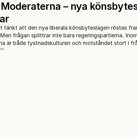
i Moderaterna – nya könsbyte
rar
t tänkt att den nya liberala könsbyteslagen röstas fra
Men frågan splittrar inte bara regeringspartierna. Ino
a är både tystnadskulturen och motståndet stort i f
ren
ittat en M-ledamot som inte tänker rösta ’ja’.