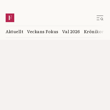
Aktuellt
Veckans Fokus
Val 2026
Krönikor
K