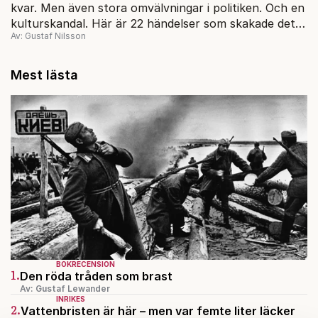
kvar. Men även stora omvälvningar i politiken. Och en
kulturskandal. Här är 22 händelser som skakade det
Av: Gustaf Nilsson
gångna decenniet – och i bästa fall kanske kan lära
oss något inför 20-talet?
Mest lästa
BOKRECENSION
1.
Den röda tråden som brast
Av: Gustaf Lewander
INRIKES
2.
Vattenbristen är här – men var femte liter läcker