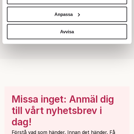
Vi använder enhetsidentifierare för att anpassa innehållet
och annonserna till användarna, tillhandahålla funktioner
Anpassa
för sociala medier och analysera vår trafik. Vi
vidarebefordrar även sådana identifierare och annan
information från din enhet till de sociala medier och
Avvisa
annons- och analysföretag som vi samarbetar med.
Dessa kan i sin tur kombinera informationen med annan
information som du har tillhandahållit eller som de har
samlat in när du har använt deras tjänster.
Om du vill läsa mer om hur vi hanterar personuppgifter
kan du göra det
här
.
Missa inget: Anmäl dig
till vårt nyhetsbrev i
dag!
Förstå vad som händer. Innan det händer. Få