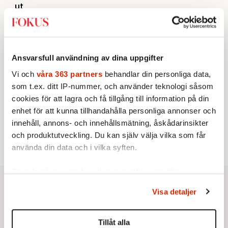
ut
Av: Susanne Gäre
KRÖNIKA
3.
Johan Hakelius:
DN-rubriken visar vad som sägs
mellan raderna
KRÖNIKA
4.
Ansvarsfull användning av dina uppgifter
Nina Lekander:
På ”Kommunisthögskolan” drömde
alla om att vara arbetarklass
Vi och
våra 363 partners
behandlar din personliga data,
KRÖNIKA
5.
som t.ex. ditt IP-nummer, och använder teknologi såsom
Frans Wachtmeister:
Ja, AC är ett hot mot den
cookies för att lagra och få tillgång till information på din
franska civilisationen
STICKET
enhet för att kunna tillhandahålla personliga annonser och
6.
Bitte Assarmo:
Sagan om den lågbegåvade
innehåll, annons- och innehållsmätning, åskådarinsikter
ursprungsbefolkningen i Filipstad
och produktutveckling. Du kan själv välja vilka som får
använda din data och i vilka syften.
Ta reda på mer om hur dina personliga uppgifter
behandlas och ställ in dina preferenser i
detaljsektionen
.
Visa detaljer
Du kan ändra eller dra tillbaka ditt samtycke när som
helst från cookie-förklaringen.
Tillåt alla