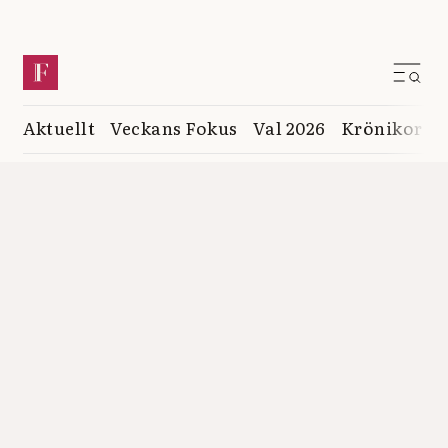
Aktuellt
Veckans Fokus
Val 2026
Krönikor
K