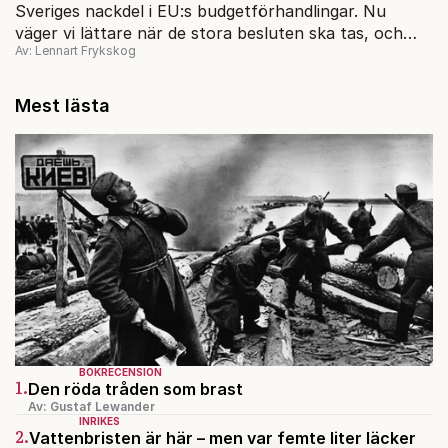
Sveriges nackdel i EU:s budgetförhandlingar. Nu
väger vi lättare när de stora besluten ska tas, och
Av: Lennart Frykskog
Angela Merkel tänker inte ge sig, menar Björn
Fägersten, seniorforskare och chef för
Urikespolitiska Institutets Europaprogram.
Mest lästa
BOKRECENSION
1.
Den röda tråden som brast
Av: Gustaf Lewander
INRIKES
2.
Vattenbristen är här – men var femte liter läcker