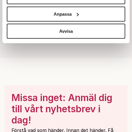
Vi använder enhetsidentifierare för att anpassa innehållet
och annonserna till användarna, tillhandahålla funktioner
Anpassa
för sociala medier och analysera vår trafik. Vi
vidarebefordrar även sådana identifierare och annan
information från din enhet till de sociala medier och
Avvisa
annons- och analysföretag som vi samarbetar med.
Dessa kan i sin tur kombinera informationen med annan
information som du har tillhandahållit eller som de har
samlat in när du har använt deras tjänster.
Om du vill läsa mer om hur vi hanterar personuppgifter
kan du göra det
här
.
Missa inget: Anmäl dig
till vårt nyhetsbrev i
dag!
Förstå vad som händer. Innan det händer. Få