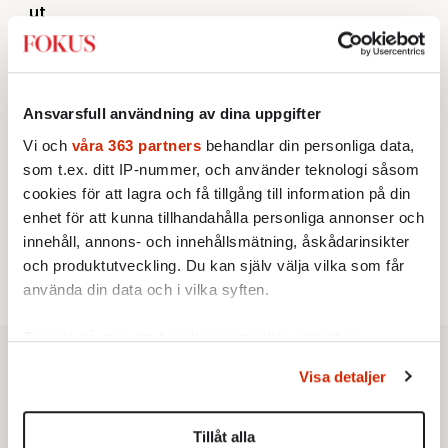
ut
Av: Susanne Gäre
KRÖNIKA
3.
Frans Wachtmeister:
Ja, AC är ett hot mot den
franska civilisationen
KRÖNIKA
4.
Ansvarsfull användning av dina uppgifter
Nina Lekander:
På ”Kommunisthögskolan” drömde
alla om att vara arbetarklass
Vi och
våra 363 partners
behandlar din personliga data,
STICKET
som t.ex. ditt IP-nummer, och använder teknologi såsom
5.
Bitte Assarmo:
Sagan om den lågbegåvade
cookies för att lagra och få tillgång till information på din
ursprungsbefolkningen i Filipstad
enhet för att kunna tillhandahålla personliga annonser och
KRÖNIKA
6.
Sakine Madon:
Efter islamistdådet oroar sig
innehåll, annons- och innehållsmätning, åskådarinsikter
vänstern för Agnes Wold
och produktutveckling. Du kan själv välja vilka som får
använda din data och i vilka syften.
Ta reda på mer om hur dina personliga uppgifter
behandlas och ställ in dina preferenser i
detaljsektionen
.
Visa detaljer
Du kan ändra eller dra tillbaka ditt samtycke när som
helst från cookie-förklaringen.
Tillåt alla