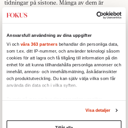
tidningar på sistone. Många av dem är
faktiskt valarbetare för Magdalena Andersson
alldeles på riktigt.
Man bör antagligen inte tycka synd om en
Ansvarsfull användning av dina uppgifter
regering, oavsett vilken den är, men jag kan
Vi och
våra 363 partners
behandlar din personliga data,
ändå inte låta bli att tycka lite synd om den
som t.ex. ditt IP-nummer, och använder teknologi såsom
här.
cookies för att lagra och få tillgång till information på din
enhet för att kunna tillhandahålla personliga annonser och
innehåll, annons- och innehållsmätning, åskådarinsikter
och produktutveckling. Du kan själv välja vilka som får
använda din data och i vilka syften.
Ta reda på mer om hur dina personliga uppgifter
behandlas och ställ in dina preferenser i
detaljsektionen
.
Visa detaljer
Du kan ändra eller dra tillbaka ditt samtycke när som
helst från cookie-förklaringen.
Tillåt alla