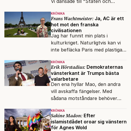
Vi dansade till "Staten och
kapitalet", Ebba Gröns version.
KRÖNIKA
Frans Wachtmeister:
Ja, AC är ett
hot mot den franska
civilisationen
Jag har funnit min plats i
kulturkriget. Naturligtvis kan vi
inte befläcka Paris med plastiga
klossar från Panasonic.
KRÖNIKA
Erik Hörstadius:
Demokraternas
vänsterkant är Trumps bästa
valarbetare
Den ena hyllar Mao, den andra
vill avskaffa fängelser. Med
sådana motståndare behöver
presidenten knappt några
KRÖNIKA
vänner.
Sakine Madon:
Efter
islamistdådet oroar sig vänstern
för Agnes Wold