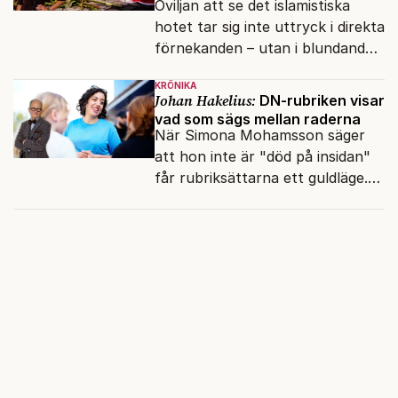
Oviljan att se det islamistiska
hotet tar sig inte uttryck i direkta
förnekanden – utan i blundandet
och den återkommande
KRÖNIKA
fokusförflyttningen.
Johan Hakelius:
DN-rubriken visar
vad som sägs mellan raderna
När Simona Mohamsson säger
att hon inte är "död på insidan"
får rubriksättarna ett guldläge.
Med små signaler blinkar man i
moraliskt samförstånd till
läsarna.