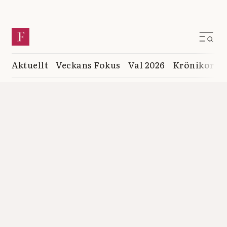
Aktuellt
Veckans Fokus
Val 2026
Krönikor
K