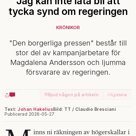
Jag kan inte låta bli att
tycka synd om regeringen
KRÖNIKOR
"Den borgerliga pressen" består till
stor del av kampanjarbetare för
Magdalena Andersson och ljumma
försvarare av regeringen.
Bjud någon på artikeln
Lyssna
Text:
Johan Hakelius
Bild: TT / Claudio Bresciani
Publicerad 2026-05-27
inns ni räkningen av högerskallar i