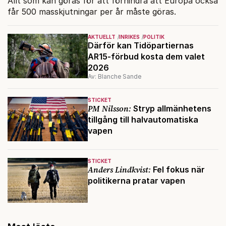
Allt som kan göras för att förhindra att Europa också
får 500 masskjutningar per år måste göras.
AKTUELLT
INRIKES
POLITIK
Därför kan Tidöpartiernas
AR15-förbud kosta dem valet
2026
Av: Blanche Sande
STICKET
PM Nilsson:
Stryp allmänhetens
tillgång till halvautomatiska
vapen
STICKET
Anders Lindkvist:
Fel fokus när
politikerna pratar vapen