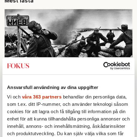
Mest lästa
BOKRECENSION
1.
Den röda tråden som brast
Ansvarsfull användning av dina uppgifter
Av: Gustaf Lewander
Vi och
våra 363 partners
behandlar din personliga data,
INRIKES
2.
Vattenbristen är här – men var femte liter läcker
som t.ex. ditt IP-nummer, och använder teknologi såsom
ut
cookies för att lagra och få tillgång till information på din
Av: Susanne Gäre
enhet för att kunna tillhandahålla personliga annonser och
KRÖNIKA
3.
Frans Wachtmeister:
Ja, AC är ett hot mot den
innehåll, annons- och innehållsmätning, åskådarinsikter
franska civilisationen
och produktutveckling. Du kan själv välja vilka som får
KRÖNIKA