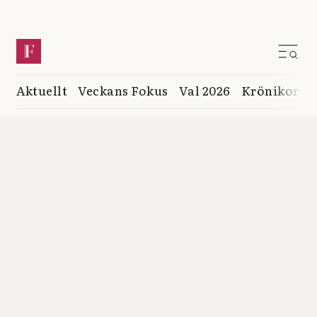
Aktuellt
Veckans Fokus
Val 2026
Krönikor
K