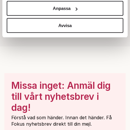
och annonserna till användarna, tillhandahålla funktioner
Anpassa
för sociala medier och analysera vår trafik. Vi
vidarebefordrar även sådana identifierare och annan
information från din enhet till de sociala medier och
Avvisa
annons- och analysföretag som vi samarbetar med.
Dessa kan i sin tur kombinera informationen med annan
information som du har tillhandahållit eller som de har
samlat in när du har använt deras tjänster.
Om du vill läsa mer om hur vi hanterar personuppgifter
kan du göra det
här
.
Missa inget: Anmäl dig
till vårt nyhetsbrev i
dag!
Förstå vad som händer. Innan det händer. Få
Fokus nyhetsbrev direkt till din mejl.