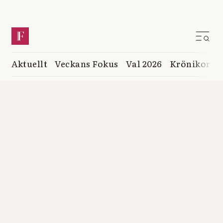
Aktuellt
Veckans Fokus
Val 2026
Krönikor
K