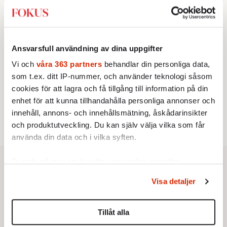
franska civilisationen
BOKRECENSION
3.
Den röda tråden som brast
Av: Gustaf Lewander
KRÖNIKA
Ansvarsfull användning av dina uppgifter
4.
Nina Lekander:
På ”Kommunisthögskolan” drömde
alla om att vara arbetarklass
Vi och
våra 363 partners
behandlar din personliga data,
KRÖNIKA
som t.ex. ditt IP-nummer, och använder teknologi såsom
5.
Sakine Madon:
Efter islamistdådet oroar sig
cookies för att lagra och få tillgång till information på din
vänstern för Agnes Wold
enhet för att kunna tillhandahålla personliga annonser och
STICKET
6.
Dan Korn:
Quisling, quislingar och sten i glashus
innehåll, annons- och innehållsmätning, åskådarinsikter
och produktutveckling. Du kan själv välja vilka som får
använda din data och i vilka syften.
Ta reda på mer om hur dina personliga uppgifter
behandlas och ställ in dina preferenser i
detaljsektionen
.
Visa detaljer
Du kan ändra eller dra tillbaka ditt samtycke när som
helst från cookie-förklaringen.
Tillåt alla
Vi använder enhetsidentifierare för att anpassa innehållet