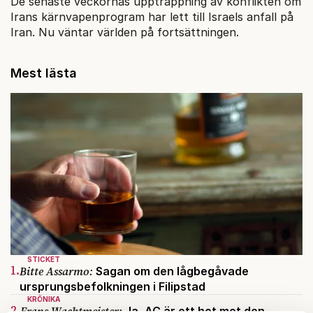
De senaste veckornas upptrappning av konflikten om
Irans kärnvapenprogram har lett till Israels anfall på
Iran. Nu väntar världen på fortsättningen.
Mest lästa
STICKET
1.
Bitte Assarmo:
Sagan om den lågbegåvade
ursprungsbefolkningen i Filipstad
KRÖNIKA
2.
Frans Wachtmeister:
Ja, AC är ett hot mot den