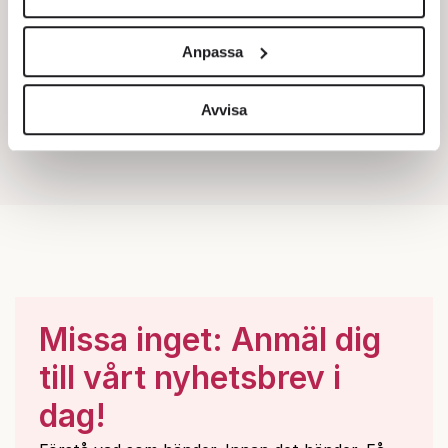
Vi använder enhetsidentifierare för att anpassa innehållet
och annonserna till användarna, tillhandahålla funktioner
Anpassa
för sociala medier och analysera vår trafik. Vi
vidarebefordrar även sådana identifierare och annan
information från din enhet till de sociala medier och
Avvisa
annons- och analysföretag som vi samarbetar med.
Dessa kan i sin tur kombinera informationen med annan
information som du har tillhandahållit eller som de har
samlat in när du har använt deras tjänster.
Om du vill läsa mer om hur vi hanterar personuppgifter
kan du göra det
här
.
Missa inget: Anmäl dig
till vårt nyhetsbrev i
dag!