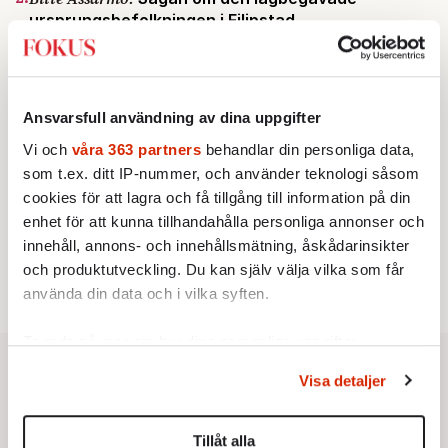
ursprungsbefolkningen i Filipstad
KRÖNIKA
3.
Frans Wachtmeister:
Ja, AC är ett hot mot den
franska civilisationen
KRÖNIKA
4.
Nina Lekander:
På ”Kommunisthögskolan” drömde
Ansvarsfull användning av dina uppgifter
alla om att vara arbetarklass
Vi och
våra 363 partners
behandlar din personliga data,
INRIKES
5.
Vattenbristen är här – men var femte liter läcker
som t.ex. ditt IP-nummer, och använder teknologi såsom
ut
cookies för att lagra och få tillgång till information på din
Av: Susanne Gäre
enhet för att kunna tillhandahålla personliga annonser och
KRÖNIKA
6.
Sakine Madon:
Efter islamistdådet oroar sig
innehåll, annons- och innehållsmätning, åskådarinsikter
vänstern för Agnes Wold
och produktutveckling. Du kan själv välja vilka som får
använda din data och i vilka syften.
Ta reda på mer om hur dina personliga uppgifter
behandlas och ställ in dina preferenser i
detaljsektionen
.
Visa detaljer
Du kan ändra eller dra tillbaka ditt samtycke när som
helst från cookie-förklaringen.
Tillåt alla