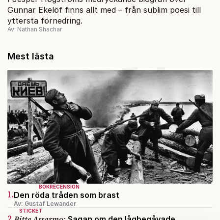
Gunnar Ekelöf finns allt med – från sublim poesi till
yttersta förnedring.
Av: Nathan Shachar
Mest lästa
BOKRECENSION
1.
Den röda tråden som brast
Av: Gustaf Lewander
STICKET
2.
Bitte Assarmo:
Sagan om den lågbegåvade