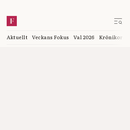
Aktuellt
Veckans Fokus
Val 2026
Krönikor
K