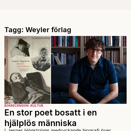
Tagg: Weyler förlag
BOKRECENSION
KULTUR
En stor poet bosatt i en
hjälplös människa
I Jesper Högströms medryckande biografi över